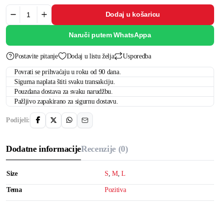
Dodaj u košaricu
Naruči putem WhatsAppa
Postavite pitanje
Dodaj u listu želja
Usporedba
Povrati se prihvaćaju u roku od 90 dana.
Sigurna naplata štiti svaku transakciju.
Pouzdana dostava za svaku narudžbu.
Pažljivo zapakirano za sigurnu dostavu.
Podijeli:
Dodatne informacije
Recenzije (0)
Size
S
,
M
,
L
Tema
Pozitiva