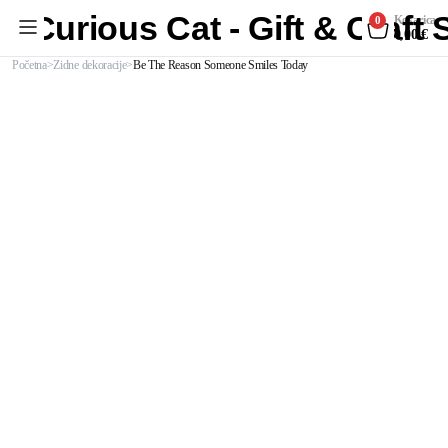
Curious Cat - Gift & Craft
Košarica
0
0,00
€
Početna
Zidne dekoracije
Be The Reason Someone Smiles Today