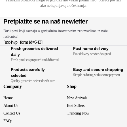
Prikladni proizvodi mogu se jednostavno vratiti prema našoj politici povrata
ako ne ispunjavaju očekivanja.
Pretplatite se na naš newletter
Budi prvi koji saznaju o genijalnim inovativnim proizvodima iz naše
radionice!
[mc4wp_form id=543]
Fresh groceries delivered
Fast home delivery
Fast delivery service designed.
daily
Fresh products prepared and delivered
Products carefully
Easy and secure shopping
Simple ordering with secure payment.
selected
Quality groceries selected with care.
Company
Shop
Home
New Arrivals
About Us
Best Sellers
Contact Us
Trending Now
FAQs