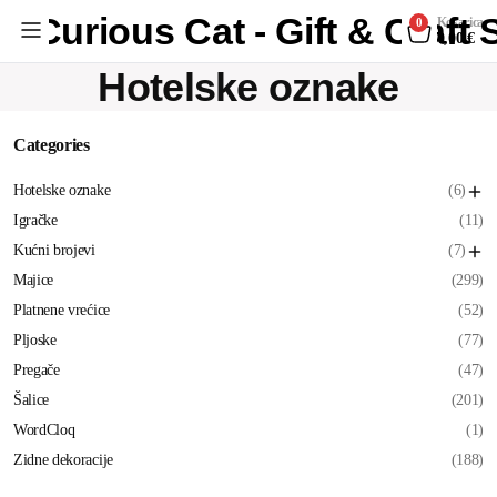
Curious Cat - Gift & Craft
Košarica
0
0,00
€
Hotelske oznake
Categories
Hotelske oznake
(6)
Igračke
(11)
Kućni brojevi
(7)
Majice
(299)
Platnene vrećice
(52)
Pljoske
(77)
Pregače
(47)
Šalice
(201)
WordCloq
(1)
Zidne dekoracije
(188)