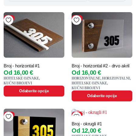
45%
45%
Broj - horizontal #1
Broj - horizontal #2 - drvo akril
Od
16,00
€
Od
16,00
€
HOTELSKE OZNAKE
HORIZONTALNE
HORIZONTALNI
KUĆNI BROJEVI
HOTELSKE OZNAKE
KUĆNI BROJEVI
Odaberite opcije
Odaberite opcije
45%
52%
Broj - okrugli #1
Od
12,00
€