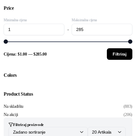
Price
Minimalna cijena
Maksimalna cijena
-
Filtriraj
Cijena:
$1.00
—
$285.00
Colors
Product Status
Na skladištu
(883)
Na akciji
(206)
Filtriraj proizvode