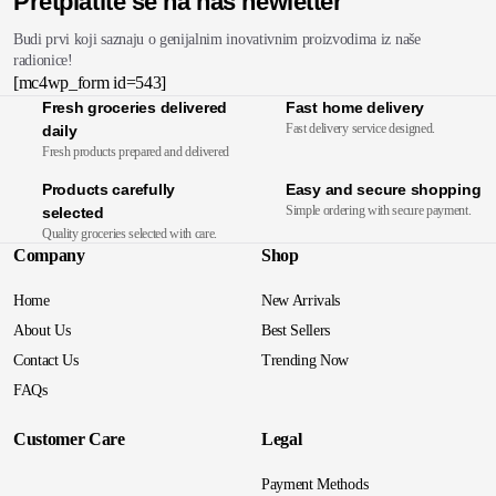
Pretplatite se na naš newletter
Budi prvi koji saznaju o genijalnim inovativnim proizvodima iz naše
radionice!
[mc4wp_form id=543]
Fresh groceries delivered
Fast home delivery
Fast delivery service designed.
daily
Fresh products prepared and delivered
Products carefully
Easy and secure shopping
Simple ordering with secure payment.
selected
Quality groceries selected with care.
Company
Shop
Home
New Arrivals
About Us
Best Sellers
Contact Us
Trending Now
FAQs
Customer Care
Legal
Payment Methods