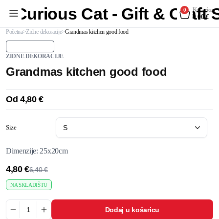
Curious Cat - Gift & Craft
Košarica
0
0,00
€
Početna
Zidne dekoracije
Grandmas kitchen good food
ZIDNE DEKORACIJE
Grandmas kitchen good food
Od
4,80
€
Size
Dimenzije: 25x20cm
4,80
€
6,40
€
NA SKLADIŠTU
Dodaj u košaricu