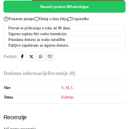
Naruči putem WhatsAppa
Postavite pitanje
Dodaj u listu želja
Usporedba
Povrati se prihvaćaju u roku od 90 dana.
Sigurna naplata štiti svaku transakciju.
Pouzdana dostava za svaku narudžbu.
Pažljivo zapakirano za sigurnu dostavu.
Podijeli:
Dodatne informacije
Recenzije (0)
Size
S
,
M
,
L
Tema
Kuhinja
Recenzije