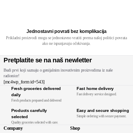
Jednostavni povrati bez komplikacija
Prikladni proizvodi mogu se jednostavno vratiti prema našoj politici povrata
ako ne ispunjavaju očekivanja.
Pretplatite se na naš newletter
Budi prvi koji saznaju o genijalnim inovativnim proizvodima iz naše
radionice!
[mc4wp_form id=543]
Fresh groceries delivered
Fast home delivery
Fast delivery service designed.
daily
Fresh products prepared and delivered
Products carefully
Easy and secure shopping
Simple ordering with secure payment.
selected
Quality groceries selected with care.
Company
Shop