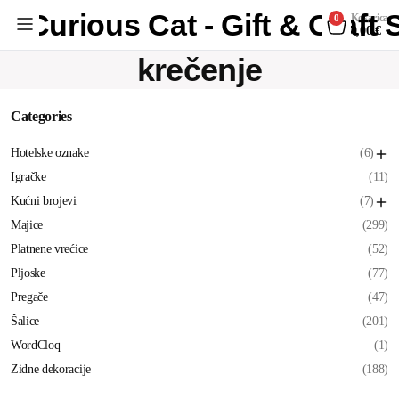
Curious Cat - Gift & Craft
Košarica
0
0,00
€
krečenje
Categories
Hotelske oznake
(6)
Igračke
(11)
Kućni brojevi
(7)
Majice
(299)
Platnene vrećice
(52)
Pljoske
(77)
Pregače
(47)
Šalice
(201)
WordCloq
(1)
Zidne dekoracije
(188)