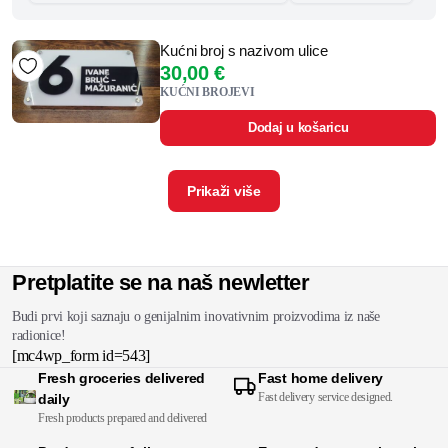
Kućni broj s nazivom ulice
30,00
€
KUĆNI BROJEVI
Dodaj u košaricu
Prikaži više
Pretplatite se na naš newletter
Budi prvi koji saznaju o genijalnim inovativnim proizvodima iz naše
radionice!
[mc4wp_form id=543]
Fresh groceries delivered
Fast home delivery
Fast delivery service designed.
daily
Fresh products prepared and delivered