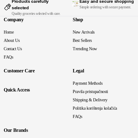
Products carefully
Easy and secure shopping
Simple ordering with secure payment.
selected
Quality groceries selected with care.
Company
Shop
Home
New Arrivals
About Us
Best Sellers
Contact Us
Trending Now
FAQs
Customer Care
Legal
Payment Methods
Quick Access
Pravila pristupačnosti
Shipping & Delivery
Politika korištenja kolačića
FAQs
Our Brands