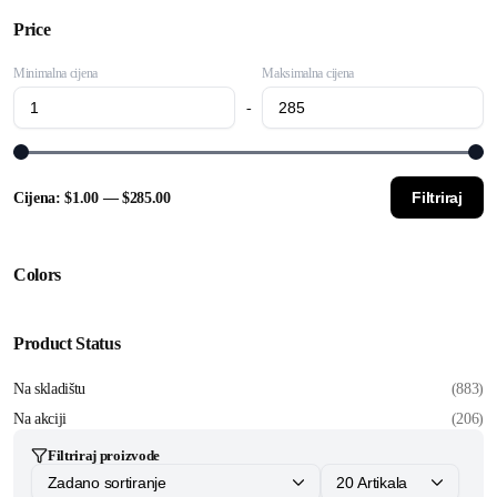
Price
Minimalna cijena
Maksimalna cijena
-
Filtriraj
Cijena:
$1.00
—
$285.00
Colors
Product Status
Na skladištu
(883)
Na akciji
(206)
Filtriraj proizvode