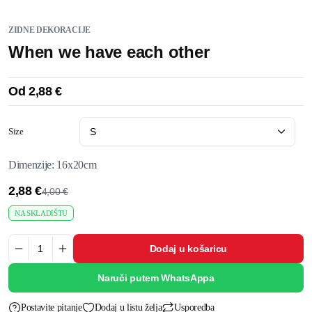
ZIDNE DEKORACIJE
When we have each other
Od
2,88
€
Size
Dimenzije: 16x20cm
2,88
€
4,00
€
NA SKLADIŠTU
Dodaj u košaricu
Naruči putem WhatsAppa
Postavite pitanje
Dodaj u listu želja
Usporedba