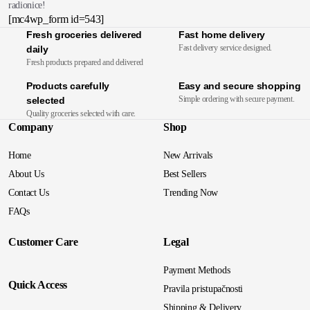
radionice!
[mc4wp_form id=543]
Fresh groceries delivered
Fast home delivery
Fast delivery service designed.
daily
Fresh products prepared and delivered
Products carefully
Easy and secure shopping
Simple ordering with secure payment.
selected
Quality groceries selected with care.
Company
Shop
Home
New Arrivals
About Us
Best Sellers
Contact Us
Trending Now
FAQs
Customer Care
Legal
Payment Methods
Quick Access
Pravila pristupačnosti
Shipping & Delivery