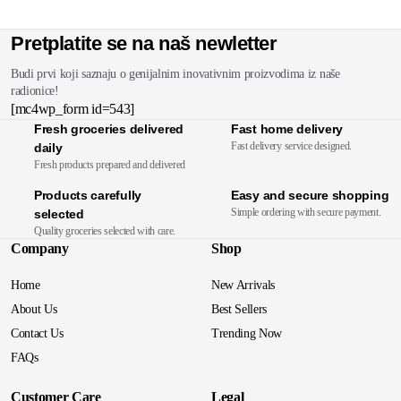
Pretplatite se na naš newletter
Budi prvi koji saznaju o genijalnim inovativnim proizvodima iz naše
radionice!
[mc4wp_form id=543]
Fresh groceries delivered
Fast home delivery
Fast delivery service designed.
daily
Fresh products prepared and delivered
Products carefully
Easy and secure shopping
Simple ordering with secure payment.
selected
Quality groceries selected with care.
Company
Shop
Home
New Arrivals
About Us
Best Sellers
Contact Us
Trending Now
FAQs
Customer Care
Legal