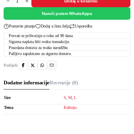
Dodaj u košaricu
Naruči putem WhatsAppa
Postavite pitanje
Dodaj u listu želja
Usporedba
Povrati se prihvaćaju u roku od 90 dana.
Sigurna naplata štiti svaku transakciju.
Pouzdana dostava za svaku narudžbu.
Pažljivo zapakirano za sigurnu dostavu.
Podijeli:
Dodatne informacije
Recenzije (0)
Size
S
,
M
,
L
Tema
Kuhinja