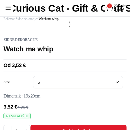
Curious Cat - Gift & Craft
Košarica
0
0,00
€
Početna
Zidne dekoracije
Watch me whip
ZIDNE DEKORACIJE
Watch me whip
Od
3,52
€
Size
Dimenzije: 19x20cm
3,52
€
4,80
€
NA SKLADIŠTU