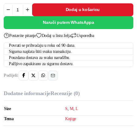
Dodaj u košaricu
Naruči putem WhatsAppa
Postavite pitanje
Dodaj u listu želja
Usporedba
Povrati se prihvaćaju u roku od 90 dana.
Sigurna naplata štiti svaku transakciju.
Pouzdana dostava za svaku narudžbu.
Pažljivo zapakirano za sigurnu dostavu.
Podijeli:
Dodatne informacije
Recenzije (0)
Size
S
,
M
,
L
Tema
Knjige