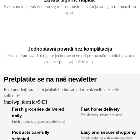
Sve transakcije zaštićene su sigurnim sustavima plaćanja za sigurnu i pouzdanu
naplatu.
Jednostavni povrati bez komplikacija
Prikladni proizvodi mogu se jednostavno vratiti prema našoj politici povrata
ako ne ispunjavaju očekivanja.
Pretplatite se na naš newletter
Budi prvi koji saznaju o genijalnim inovativnim proizvodima iz naše
radionice!
[mc4wp_form id=543]
Fresh groceries delivered
Fast home delivery
Fast delivery service designed.
daily
Fresh products prepared and delivered
Products carefully
Easy and secure shopping
Simple ordering with secure payment.
selected