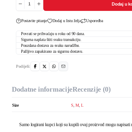
Dodaj u k
In
this
kitchen
we
count
Postavite pitanje
Dodaj u listu želja
Usporedba
memories
količina
Povrati se prihvaćaju u roku od 90 dana.
Sigurna naplata štiti svaku transakciju.
Pouzdana dostava za svaku narudžbu.
Pažljivo zapakirano za sigurnu dostavu.
Podijeli:
Dodatne informacije
Recenzije (0)
Size
S
,
M
,
L
Samo logirani kupci koji su kupili ovaj proizvod mogu napisati 