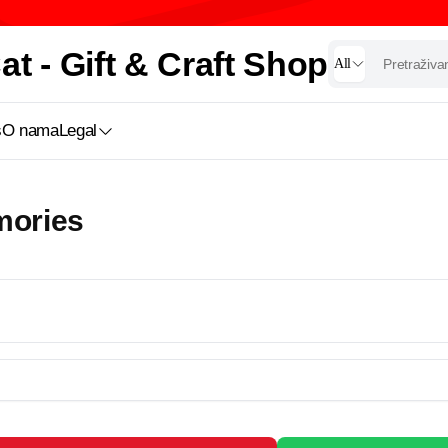
t - Gift & Craft Shop
All
s
O nama
Legal
mories