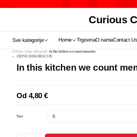
Curious Ca
Home
Trgovina
O nama
Contact U
Sve kategorije
Početna
Zidne dekoracije
In this kitchen we count memories
ZIDNE DEKORACIJE
In this kitchen we count me
Od
4,80
€
Size