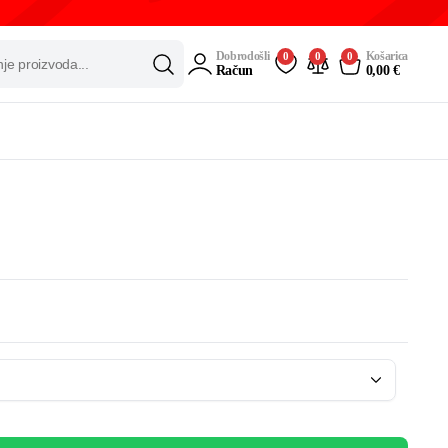
Dobrodošli
Košarica
0
0
0
Račun
0,00
€