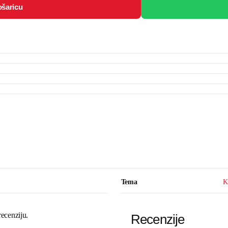
ošaricu
Tema
K
recenziju.
Recenzije