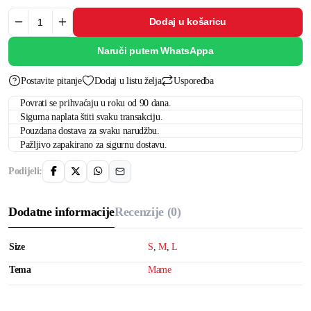
Dodaj u košaricu
Naruči putem WhatsAppa
Postavite pitanje
Dodaj u listu želja
Usporedba
Povrati se prihvaćaju u roku od 90 dana.
Sigurna naplata štiti svaku transakciju.
Pouzdana dostava za svaku narudžbu.
Pažljivo zapakirano za sigurnu dostavu.
Podijeli:
Dodatne informacije
Recenzije (0)
Size
S
,
M
,
L
Tema
Mame