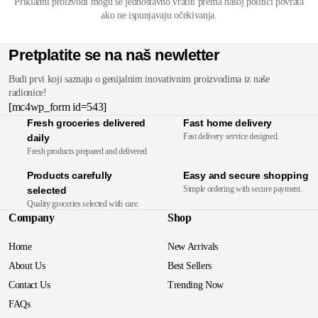
Prikladni proizvodi mogu se jednostavno vratiti prema našoj politici povrata
ako ne ispunjavaju očekivanja.
Pretplatite se na naš newletter
Budi prvi koji saznaju o genijalnim inovativnim proizvodima iz naše
radionice!
[mc4wp_form id=543]
Fresh groceries delivered
Fast home delivery
Fast delivery service designed.
daily
Fresh products prepared and delivered
Products carefully
Easy and secure shopping
Simple ordering with secure payment.
selected
Quality groceries selected with care.
Company
Shop
Home
New Arrivals
About Us
Best Sellers
Contact Us
Trending Now
FAQs