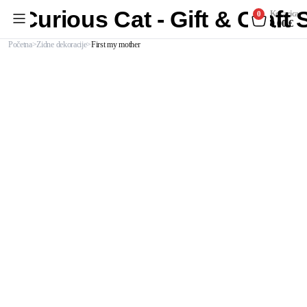
Curious Cat - Gift & Craft
Košarica
0
0,00
€
Početna
Zidne dekoracije
First my mother