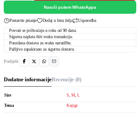
Naruči putem WhatsAppa
Postavite pitanje
Dodaj u listu želja
Usporedba
Povrati se prihvaćaju u roku od 90 dana.
Sigurna naplata štiti svaku transakciju.
Pouzdana dostava za svaku narudžbu.
Pažljivo zapakirano za sigurnu dostavu.
Podijeli:
Dodatne informacije
Recenzije (0)
Size
S
,
M
,
L
Tema
Knjige