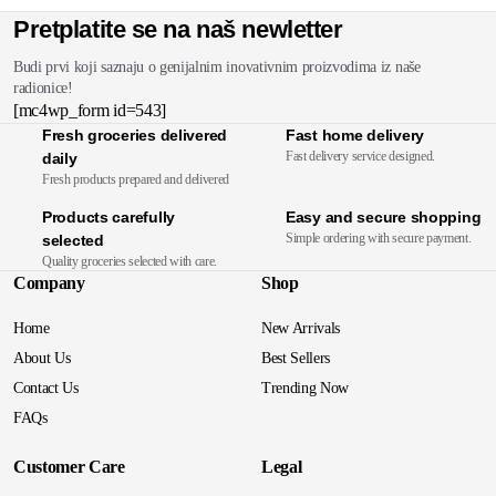
Pretplatite se na naš newletter
Budi prvi koji saznaju o genijalnim inovativnim proizvodima iz naše
radionice!
[mc4wp_form id=543]
Fresh groceries delivered
Fast home delivery
Fast delivery service designed.
daily
Fresh products prepared and delivered
Products carefully
Easy and secure shopping
Simple ordering with secure payment.
selected
Quality groceries selected with care.
Company
Shop
Home
New Arrivals
About Us
Best Sellers
Contact Us
Trending Now
FAQs
Customer Care
Legal