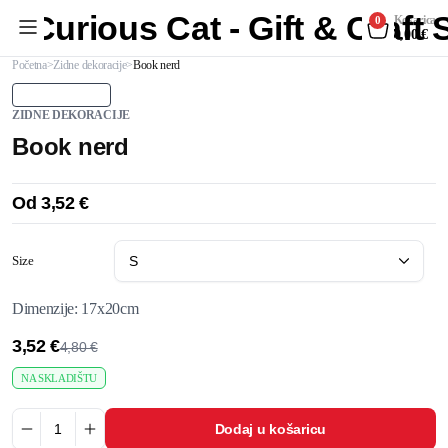
Curious Cat - Gift & Craft
Košarica
0
0,00
€
Početna
Zidne dekoracije
Book nerd
ZIDNE DEKORACIJE
Book nerd
Od
3,52
€
Size
Dimenzije: 17x20cm
3,52
€
4,80
€
NA SKLADIŠTU
Dodaj u košaricu