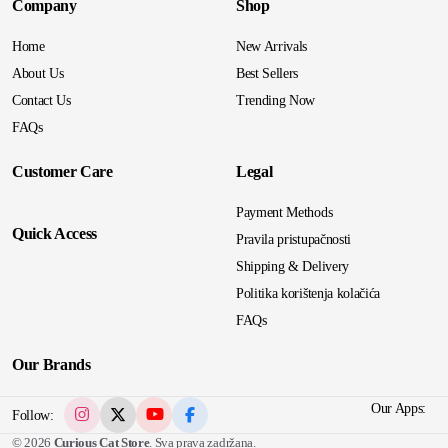
Company
Shop
Home
New Arrivals
About Us
Best Sellers
Contact Us
Trending Now
FAQs
Customer Care
Legal
Payment Methods
Quick Access
Pravila pristupačnosti
Shipping & Delivery
Politika korištenja kolačića
FAQs
Our Brands
Our Apps:
Follow:
© 2026
Curious Cat Store
. Sva prava zadržana.