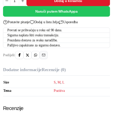
Dodaj u košaricu
Naruči putem WhatsAppa
Postavite pitanje
Dodaj u listu želja
Usporedba
Povrati se prihvaćaju u roku od 90 dana.
Sigurna naplata štiti svaku transakciju.
Pouzdana dostava za svaku narudžbu.
Pažljivo zapakirano za sigurnu dostavu.
Podijeli:
Dodatne informacije
Recenzije (0)
Size
S
,
M
,
L
Tema
Pozitiva
Recenzije