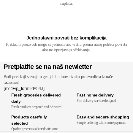
naplatu.
Jednostavni povrati bez komplikacija
Prikladni proizvodi mogu se jednostavno vratiti prema našoj politici povrata
ako ne ispunjavaju očekivanja.
Pretplatite se na naš newletter
Budi prvi koji saznaju o genijalnim inovativnim proizvodima iz naše
radionice!
[mc4wp_form id=543]
Fresh groceries delivered
Fast home delivery
Fast delivery service designed.
daily
Fresh products prepared and delivered
Products carefully
Easy and secure shopping
Simple ordering with secure payment.
selected
Quality groceries selected with care.