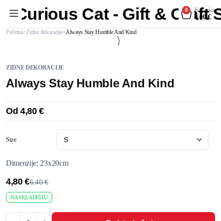
Curious Cat - Gift & Craft
Košarica
0
0,00
€
Početna
Zidne dekoracije
Always Stay Humble And Kind
ZIDNE DEKORACIJE
Always Stay Humble And Kind
Od
4,80
€
Size
Dimenzije: 23x20cm
4,80
€
6,40
€
NA SKLADIŠTU