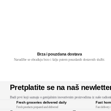
Brza i pouzdana dostava
Narudžbe se obrađuju brzo i šalju putem pouzdanih dostavnih službi.
Pretplatite se na naš newlette
Budi prvi koji saznaju o genijalnim inovativnim proizvodima iz naše radion
Fresh groceries delivered daily
Fast hom
Fresh products prepared and delivered
Fast delivery 