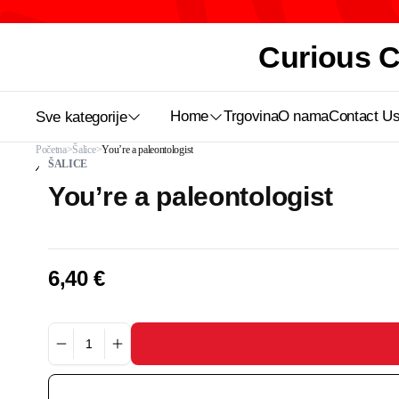
Curious Ca
Home
Trgovina
O nama
Contact U
Sve kategorije
Početna
Šalice
You’re a paleontologist
ŠALICE
You’re a paleontologist
6,40
€
You're
a
paleontologist
količina