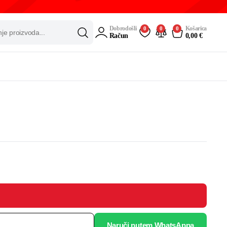
Dobrodošli
Košarica
0
0
0
Račun
0,00
€
Naruči putem WhatsAppa