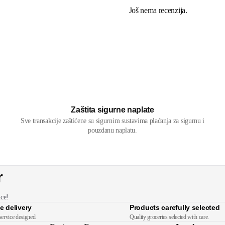
Još nema recenzija.
Zaštita sigurne naplate
Sve transakcije zaštićene su sigurnim sustavima plaćanja za sigurnu i
pouzdanu naplatu.
r
ice!
e delivery
Products carefully selected
service designed.
Quality groceries selected with care.