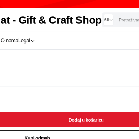
t - Gift & Craft Shop
All
s
O nama
Legal
Dodaj u košaricu
Kupi odmah