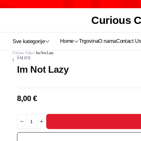
Curious Ca
Home
Trgovina
O nama
Contact U
Sve kategorije
Početna
Šalice
Im Not Lazy
ŠALICE
Im Not Lazy
8,00
€
Im
Not
Lazy
količina