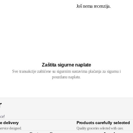
Još nema recenzija.
Zaštita sigurne naplate
Sve transakcije zaštićene su sigurnim sustavima plaćanja za sigurnu i
pouzdanu naplatu.
r
ice!
e delivery
Products carefully selected
service designed.
Quality groceries selected with care.