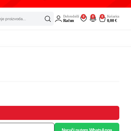
Dobrodošli
Košarica
0
0
0
Račun
0,00
€
Naruči putem WhatsAppa