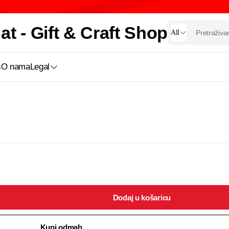
t - Gift & Craft Shop
All
s
O nama
Legal
Dodaj u košaricu
Kupi odmah