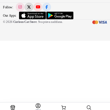
Follow:
Our Apps:
© 2026
Curious Cat Store
. Sva prava zadržana.
MOJ