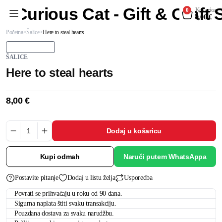
Curious Cat - Gift & Craft
Košarica
0
0,00
€
Početna
Šalice
Here to steal hearts
ŠALICE
Here to steal hearts
8,00
€
Dodaj u košaricu
Kupi odmah
Naruči putem WhatsAppa
Postavite pitanje
Dodaj u listu želja
Usporedba
Povrati se prihvaćaju u roku od 90 dana.
Sigurna naplata štiti svaku transakciju.
Pouzdana dostava za svaku narudžbu.