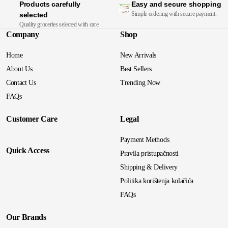
Products carefully
Easy and secure shopping
Simple ordering with secure payment.
selected
Quality groceries selected with care.
Company
Shop
Home
New Arrivals
About Us
Best Sellers
Contact Us
Trending Now
FAQs
Customer Care
Legal
Payment Methods
Quick Access
Pravila pristupačnosti
Shipping & Delivery
Politika korištenja kolačića
FAQs
Our Brands