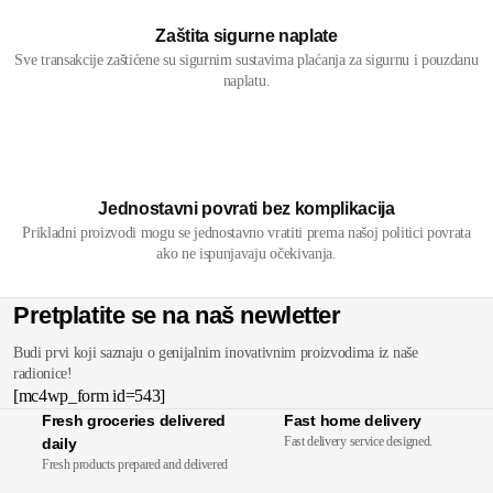
Zaštita sigurne naplate
Sve transakcije zaštićene su sigurnim sustavima plaćanja za sigurnu i pouzdanu
naplatu.
Jednostavni povrati bez komplikacija
Prikladni proizvodi mogu se jednostavno vratiti prema našoj politici povrata
ako ne ispunjavaju očekivanja.
Pretplatite se na naš newletter
Budi prvi koji saznaju o genijalnim inovativnim proizvodima iz naše
radionice!
[mc4wp_form id=543]
Fresh groceries delivered
Fast home delivery
Fast delivery service designed.
daily
Fresh products prepared and delivered