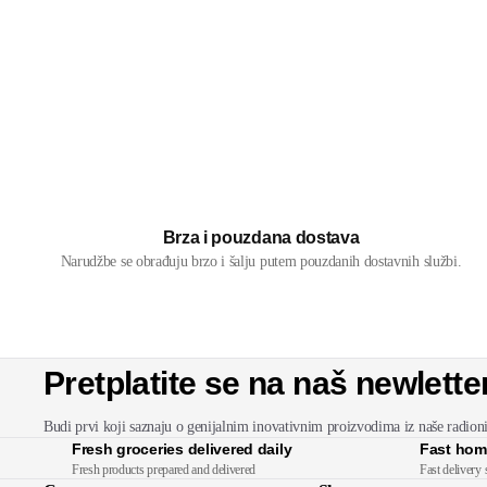
Brza i pouzdana dostava
Narudžbe se obrađuju brzo i šalju putem pouzdanih dostavnih službi.
Pretplatite se na naš newlette
Budi prvi koji saznaju o genijalnim inovativnim proizvodima iz naše radion
Fresh groceries delivered daily
Fast hom
Fresh products prepared and delivered
Fast delivery 