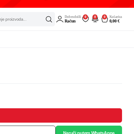
Dobrodošli
Košarica
0
0
0
Račun
0,00
€
Naruči putem WhatsAppa