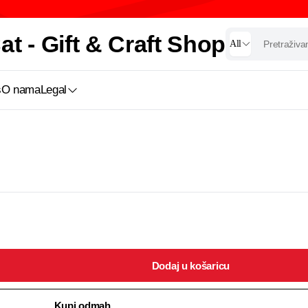
t - Gift & Craft Shop
All
s
O nama
Legal
Dodaj u košaricu
Kupi odmah