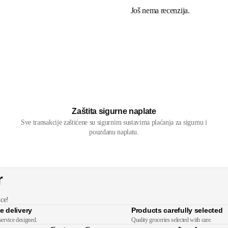
Još nema recenzija.
Zaštita sigurne naplate
Sve transakcije zaštićene su sigurnim sustavima plaćanja za sigurnu i
pouzdanu naplatu.
r
ice!
e delivery
Products carefully selected
service designed.
Quality groceries selected with care.