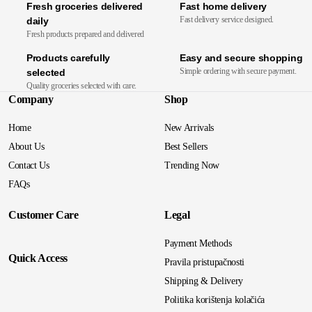
Fresh groceries delivered
Fast home delivery
Fast delivery service designed.
daily
Fresh products prepared and delivered
Products carefully
Easy and secure shopping
Simple ordering with secure payment.
selected
Quality groceries selected with care.
Company
Shop
Home
New Arrivals
About Us
Best Sellers
Contact Us
Trending Now
FAQs
Customer Care
Legal
Payment Methods
Quick Access
Pravila pristupačnosti
Shipping & Delivery
Politika korištenja kolačića