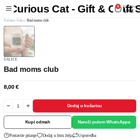
Curious Cat - Gift & Craft
Košarica
0
0,00
€
Početna
Šalice
Bad moms club
ŠALICE
Bad moms club
8,00
€
Dodaj u košaricu
Kupi odmah
Naruči putem WhatsAppa
Postavite pitanje
Dodaj u listu želja
Usporedba