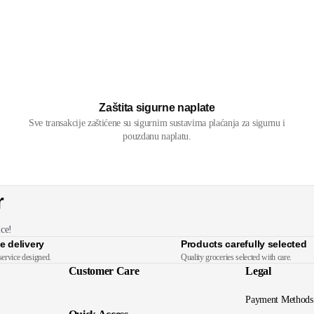
Zaštita sigurne naplate
Sve transakcije zaštićene su sigurnim sustavima plaćanja za sigurnu i
pouzdanu naplatu.
r
ice!
e delivery
Products carefully selected
service designed.
Quality groceries selected with care.
Customer Care
Legal
Payment Methods