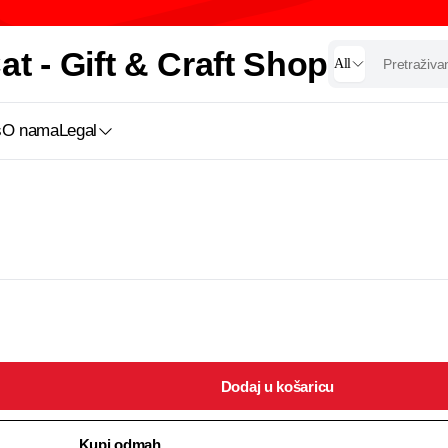
t - Gift & Craft Shop
All
s
O nama
Legal
Dodaj u košaricu
Kupi odmah