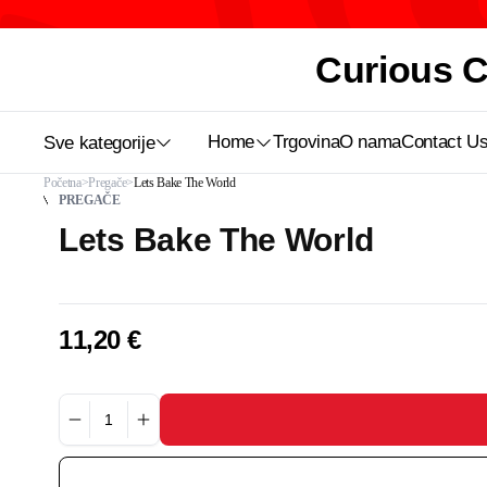
Curious Ca
Home
Trgovina
O nama
Contact U
Sve kategorije
Početna
Pregače
Lets Bake The World
PREGAČE
Lets Bake The World
11,20
€
Lets
Bake
The
World
količina