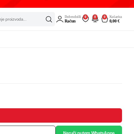
Dobrodošli
Košarica
0
0
0
Račun
0,00
€
Naruči putem WhatsAppa