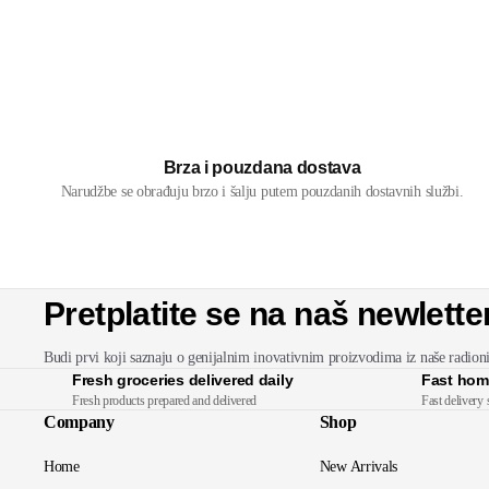
Brza i pouzdana dostava
Narudžbe se obrađuju brzo i šalju putem pouzdanih dostavnih službi.
Pretplatite se na naš newlette
Budi prvi koji saznaju o genijalnim inovativnim proizvodima iz naše radion
Fresh groceries delivered daily
Fast hom
Fresh products prepared and delivered
Fast delivery 
Company
Shop
Home
New Arrivals