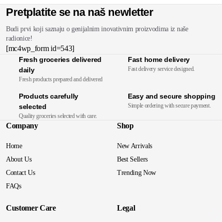
Pretplatite se na naš newletter
Budi prvi koji saznaju o genijalnim inovativnim proizvodima iz naše
radionice!
[mc4wp_form id=543]
Fresh groceries delivered
Fast home delivery
Fast delivery service designed.
daily
Fresh products prepared and delivered
Products carefully
Easy and secure shopping
Simple ordering with secure payment.
selected
Quality groceries selected with care.
Company
Shop
Home
New Arrivals
About Us
Best Sellers
Contact Us
Trending Now
FAQs
Customer Care
Legal