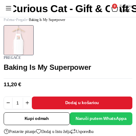
Curious Cat - Gift & Craft
Košarica
0
0,00
€
Početna
Pregače
Baking Is My Superpower
PREGAČE
Baking Is My Superpower
11,20
€
Dodaj u košaricu
Kupi odmah
Naruči putem WhatsAppa
Postavite pitanje
Dodaj u listu želja
Usporedba