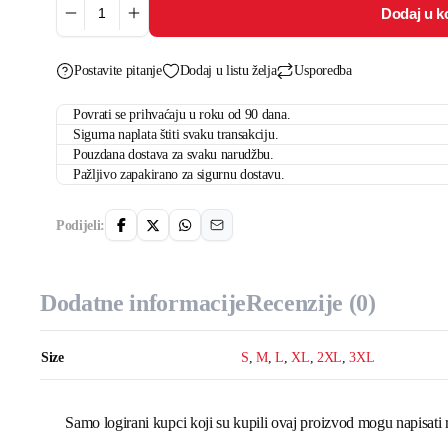
Dodaj u k
You
are
Loved
količina
Postavite pitanje
Dodaj u listu želja
Usporedba
Povrati se prihvaćaju u roku od 90 dana.
Sigurna naplata štiti svaku transakciju.
Pouzdana dostava za svaku narudžbu.
Pažljivo zapakirano za sigurnu dostavu.
Podijeli:
Dodatne informacije
Recenzije (0)
Size
S
,
M
,
L
,
XL
,
2XL
,
3XL
Samo logirani kupci koji su kupili ovaj proizvod mogu napisati 