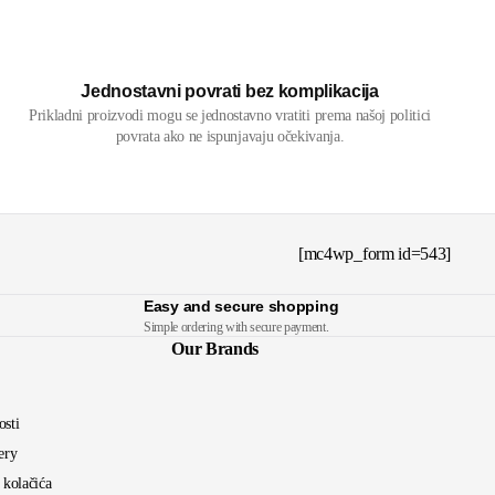
Jednostavni povrati bez komplikacija
Prikladni proizvodi mogu se jednostavno vratiti prema našoj politici
povrata ako ne ispunjavaju očekivanja.
[mc4wp_form id=543]
Easy and secure shopping
Simple ordering with secure payment.
Our Brands
osti
ery
a kolačića