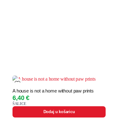
A house is not a home without paw prints
6,40
€
ŠALICE
Dodaj u košaricu