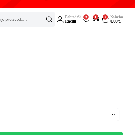
Dobrodošli
Košarica
0
0
0
Račun
0,00
€