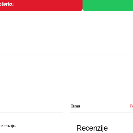
ošaricu
Tema
P
recenziju.
Recenzije