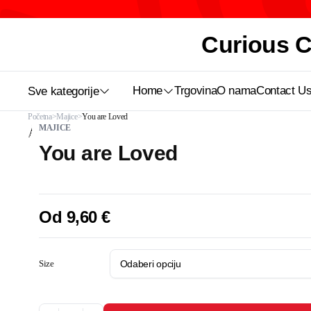
Curious Ca
Home
Trgovina
O nama
Contact U
Sve kategorije
Početna
Majice
You are Loved
MAJICE
You are Loved
Od
9,60
€
Size