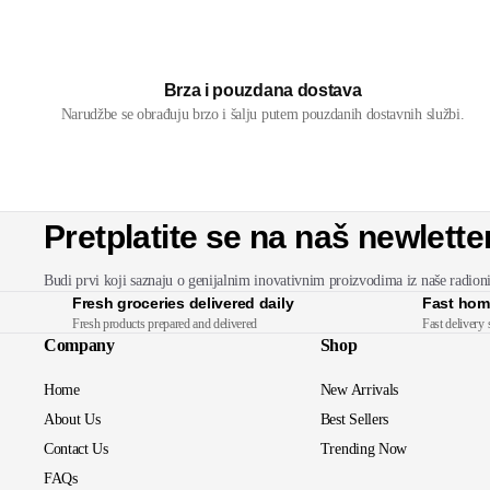
Brza i pouzdana dostava
Narudžbe se obrađuju brzo i šalju putem pouzdanih dostavnih službi.
Pretplatite se na naš newlette
Budi prvi koji saznaju o genijalnim inovativnim proizvodima iz naše radion
Fresh groceries delivered daily
Fast hom
Fresh products prepared and delivered
Fast delivery 
Company
Shop
Home
New Arrivals
About Us
Best Sellers
Contact Us
Trending Now
FAQs