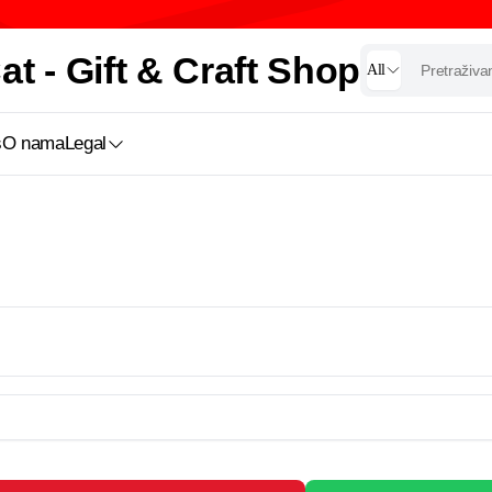
t - Gift & Craft Shop
All
s
O nama
Legal