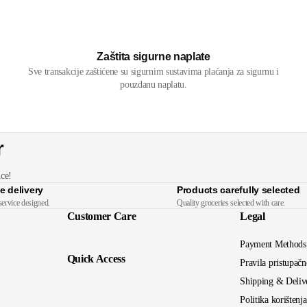
Zaštita sigurne naplate
Sve transakcije zaštićene su sigurnim sustavima plaćanja za sigurnu i
pouzdanu naplatu.
r
ice!
e delivery
Products carefully selected
service designed.
Quality groceries selected with care.
Customer Care
Legal
Payment Methods
Quick Access
Pravila pristupačn
Shipping & Deliv
Politika korištenj