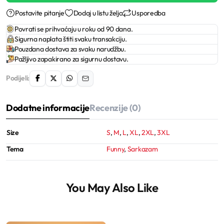
Postavite pitanje
Dodaj u listu želja
Usporedba
Povrati se prihvaćaju u roku od 90 dana.
Sigurna naplata štiti svaku transakciju.
Pouzdana dostava za svaku narudžbu.
Pažljivo zapakirano za sigurnu dostavu.
Podijeli:
Dodatne informacije
Recenzije (0)
Size
S
,
M
,
L
,
XL
,
2XL
,
3XL
Tema
Funny
,
Sarkazam
You May Also Like