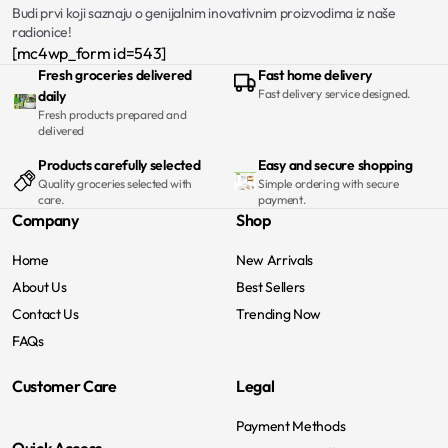
Budi prvi koji saznaju o genijalnim inovativnim proizvodima iz naše
radionice!
[mc4wp_form id=543]
Fresh groceries delivered
Fast home delivery
Fast delivery service designed.
daily
Fresh products prepared and
delivered
Products carefully selected
Easy and secure shopping
Quality groceries selected with
Simple ordering with secure
care.
payment.
Company
Shop
Home
New Arrivals
About Us
Best Sellers
Contact Us
Trending Now
FAQs
Customer Care
Legal
Payment Methods
Quick Access