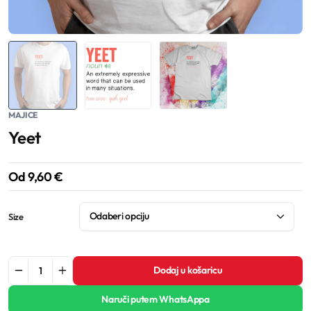
MAJICE
Yeet
Od
9,60
€
Size
Dodaj u košaricu
Naruči putem WhatsAppa