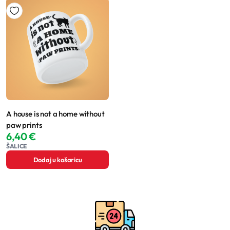
A house is not a home without
paw prints
6,40
€
ŠALICE
Dodaj u košaricu