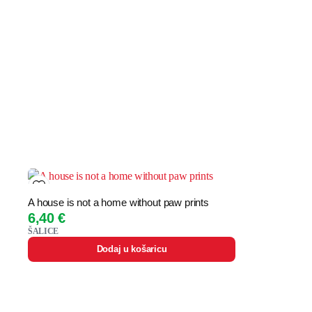
A house is not a home without paw prints
6,40
€
ŠALICE
Dodaj u košaricu