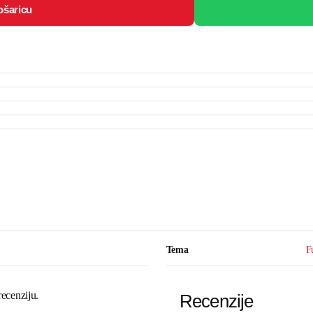
ošaricu
Tema
F
recenziju.
Recenzije