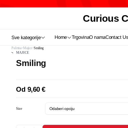
Curious Ca
Home
Trgovina
O nama
Contact U
Sve kategorije
Početna
Majice
Smiling
MAJICE
Smiling
Od
9,60
€
Size