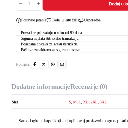
Dodaj u k
Smiling
količina
Postavite pitanje
Dodaj u listu želja
Usporedba
Povrati se prihvaćaju u roku od 90 dana.
Sigurna naplata štiti svaku transakciju.
Pouzdana dostava za svaku narudžbu.
Pažljivo zapakirano za sigurnu dostavu.
Podijeli:
Dodatne informacije
Recenzije (0)
Size
S
,
M
,
L
,
XL
,
2XL
,
3XL
Samo logirani kupci koji su kupili ovaj proizvod mogu napisati 