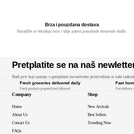
Brza i pouzdana dostava
Narudžbe se obrađuju brzo i šalju putem pouzdanih dostavnih službi.
Pretplatite se na naš newlette
Budi prvi koji saznaju o genijalnim inovativnim proizvodima iz naše radion
Fresh groceries delivered daily
Fast hom
Fresh products prepared and delivered
Fast delivery 
Company
Shop
Home
New Arrivals
About Us
Best Sellers
Contact Us
Trending Now
FAQs