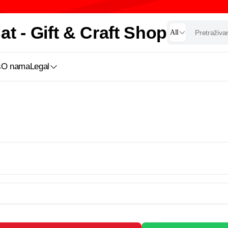
t - Gift & Craft Shop
All
s
O nama
Legal