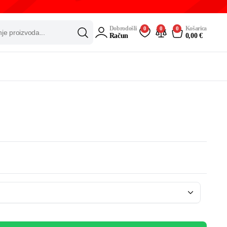
Dobrodošli
Košarica
0
0
0
Račun
0,00
€