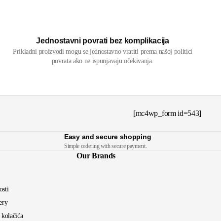
Jednostavni povrati bez komplikacija
Prikladni proizvodi mogu se jednostavno vratiti prema našoj politici
povrata ako ne ispunjavaju očekivanja.
[mc4wp_form id=543]
Easy and secure shopping
Simple ordering with secure payment.
Our Brands
osti
ery
a kolačića