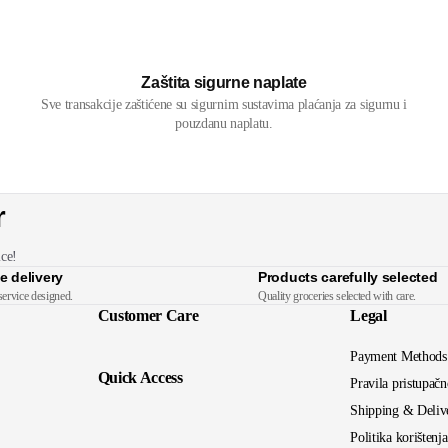
Zaštita sigurne naplate
Sve transakcije zaštićene su sigurnim sustavima plaćanja za sigurnu i
pouzdanu naplatu.
r
ice!
e delivery
Products carefully selected
service designed.
Quality groceries selected with care.
Customer Care
Legal
Payment Methods
Quick Access
Pravila pristupačn
Shipping & Deliv
Politika korištenj