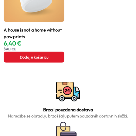
A house is not a home without
paw prints
6,40
€
ŠALICE
Dodaj u košaricu
Brza i pouzdana dostava
Narudžbe se obrađuju brzo i šalju putem pouzdanih dostavnih službi.