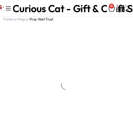
Curious Cat - Gift & Craft 
Košarica
0
0,00
€
Početna
Majice
Pray Wait Trust