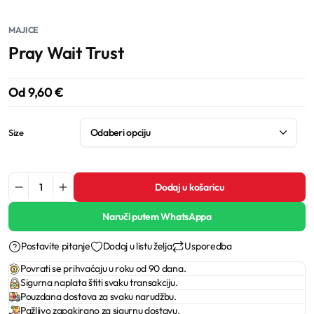
MAJICE
Pray Wait Trust
Od
9,60
€
Size
Dodaj u košaricu
Naruči putem WhatsAppa
Postavite pitanje
Dodaj u listu želja
Usporedba
Povrati se prihvaćaju u roku od 90 dana.
Sigurna naplata štiti svaku transakciju.
Pouzdana dostava za svaku narudžbu.
Pažljivo zapakirano za sigurnu dostavu.