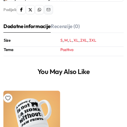
Podijeli:
Dodatne informacije
Recenzije (0)
Size
S
,
M
,
L
,
XL
,
2XL
,
3XL
Tema
Pozitiva
You May Also Like