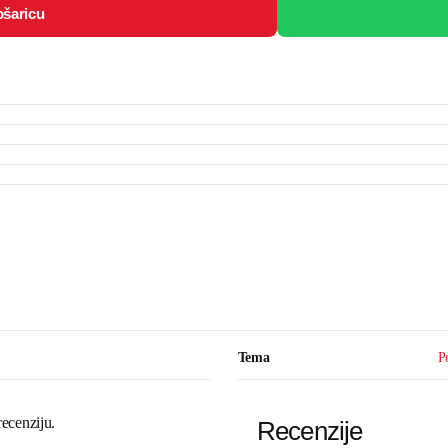
ošaricu
Tema
P
recenziju.
Recenzije