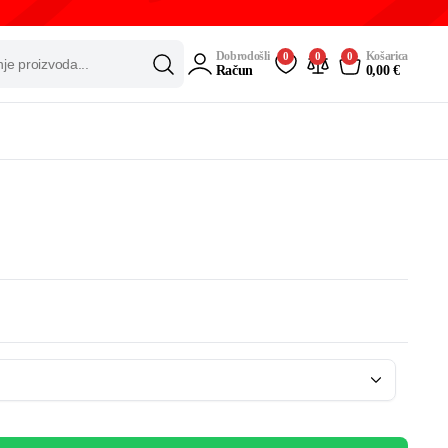
Dobrodošli
Košarica
0
0
0
Račun
0,00
€