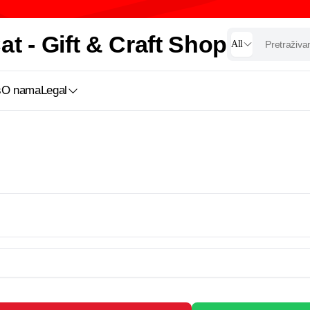
t - Gift & Craft Shop
All
s
O nama
Legal