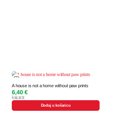
A house is not a home without paw prints
6,40
€
ŠALICE
Dodaj u košaricu