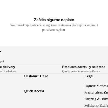
Zaštita sigurne naplate
Sve transakcije zaštićene su sigurnim sustavima plaćanja za sigurnu i
pouzdanu naplatu.
r
ice!
e delivery
Products carefully selected
service designed.
Quality groceries selected with care.
Customer Care
Legal
Payment Methods
Quick Access
Pravila pristupačn
Shipping & Deliv
Politika korištenj