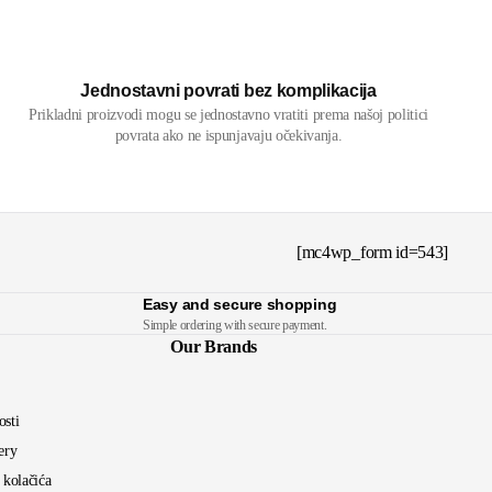
Jednostavni povrati bez komplikacija
Prikladni proizvodi mogu se jednostavno vratiti prema našoj politici
povrata ako ne ispunjavaju očekivanja.
[mc4wp_form id=543]
Easy and secure shopping
Simple ordering with secure payment.
Our Brands
osti
ery
a kolačića