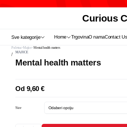
Curious Ca
Home
Trgovina
O nama
Contact U
Sve kategorije
Početna
Majice
Mental health matters
MAJICE
Mental health matters
Od
9,60
€
Size