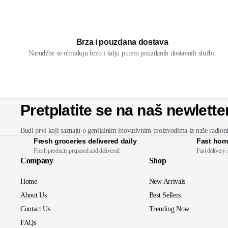
Brza i pouzdana dostava
Narudžbe se obrađuju brzo i šalju putem pouzdanih dostavnih službi.
Pretplatite se na naš newlette
Budi prvi koji saznaju o genijalnim inovativnim proizvodima iz naše radion
Fresh groceries delivered daily
Fast hom
Fresh products prepared and delivered
Fast delivery 
Company
Shop
Home
New Arrivals
About Us
Best Sellers
Contact Us
Trending Now
FAQs