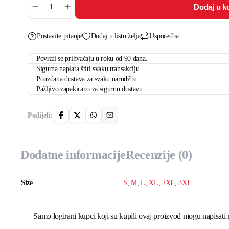
Dodaj u k
Mental
health
matters
količina
Postavite pitanje
Dodaj u listu želja
Usporedba
Povrati se prihvaćaju u roku od 90 dana.
Sigurna naplata štiti svaku transakciju.
Pouzdana dostava za svaku narudžbu.
Pažljivo zapakirano za sigurnu dostavu.
Podijeli:
Dodatne informacije
Recenzije (0)
Size
S
,
M
,
L
,
XL
,
2XL
,
3XL
Samo logirani kupci koji su kupili ovaj proizvod mogu napisati 