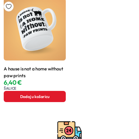
A house is not a home without
paw prints
6,40
€
ŠALICE
Dodaj u košaricu