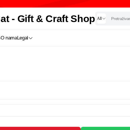
t - Gift & Craft Shop
All
s
O nama
Legal