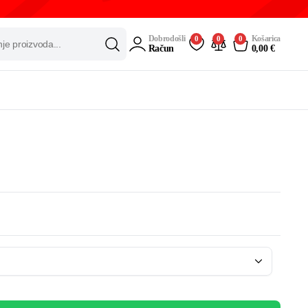
Dobrodošli
Košarica
0
0
0
Račun
0,00
€