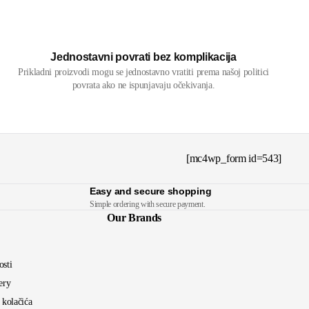
Jednostavni povrati bez komplikacija
Prikladni proizvodi mogu se jednostavno vratiti prema našoj politici
povrata ako ne ispunjavaju očekivanja.
[mc4wp_form id=543]
Easy and secure shopping
Simple ordering with secure payment.
Our Brands
osti
ery
a kolačića