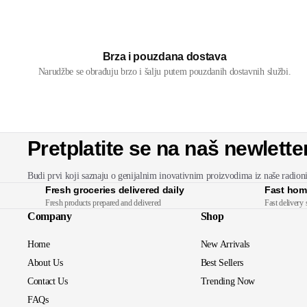
Brza i pouzdana dostava
Narudžbe se obrađuju brzo i šalju putem pouzdanih dostavnih službi.
Pretplatite se na naš newlette
Budi prvi koji saznaju o genijalnim inovativnim proizvodima iz naše radion
Fresh groceries delivered daily
Fast hom
Fresh products prepared and delivered
Fast delivery 
Company
Shop
Home
New Arrivals
About Us
Best Sellers
Contact Us
Trending Now
FAQs