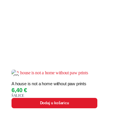
A house is not a home without paw prints
6,40
€
ŠALICE
Dodaj u košaricu