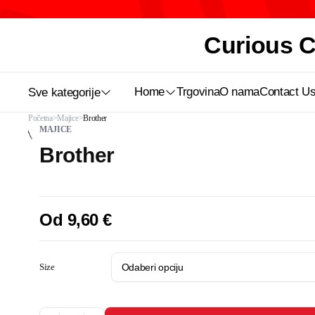
Curious Ca
Home
Trgovina
O nama
Contact U
Sve kategorije
Početna
Majice
Brother
MAJICE
Brother
Od
9,60
€
Size