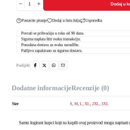
Dodaj u k
Brother
količina
Postavite pitanje
Dodaj u listu želja
Usporedba
Povrati se prihvaćaju u roku od 90 dana.
Sigurna naplata štiti svaku transakciju.
Pouzdana dostava za svaku narudžbu.
Pažljivo zapakirano za sigurnu dostavu.
Podijeli:
Dodatne informacije
Recenzije (0)
Size
S
,
M
,
L
,
XL
,
2XL
,
3XL
Samo logirani kupci koji su kupili ovaj proizvod mogu napisati 