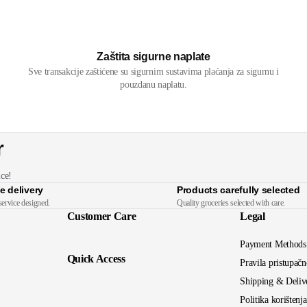
Zaštita sigurne naplate
Sve transakcije zaštićene su sigurnim sustavima plaćanja za sigurnu i
pouzdanu naplatu.
r
ice!
e delivery
Products carefully selected
service designed.
Quality groceries selected with care.
Customer Care
Legal
Payment Methods
Quick Access
Pravila pristupačn
Shipping & Deliv
Politika korištenj