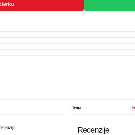
ošaricu
Tema
F
recenziju.
Recenzije