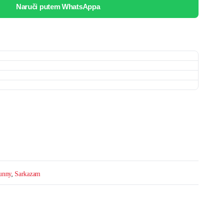
Naruči putem WhatsAppa
unny
,
Sarkazam