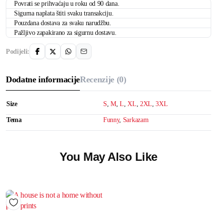
Povrati se prihvaćaju u roku od 90 dana.
Sigurna naplata štiti svaku transakciju.
Pouzdana dostava za svaku narudžbu.
Pažljivo zapakirano za sigurnu dostavu.
Podijeli:
Dodatne informacije
Recenzije (0)
Size
S
,
M
,
L
,
XL
,
2XL
,
3XL
Tema
Funny
,
Sarkazam
You May Also Like