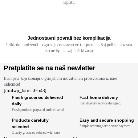
naplatu.
Jednostavni povrati bez komplikacija
Prikladni proizvodi mogu se jednostavno vratiti prema našoj politici povrata
ako ne ispunjavaju očekivanja.
Pretplatite se na naš newletter
Budi prvi koji saznaju o genijalnim inovativnim proizvodima iz naše
radionice!
[mc4wp_form id=543]
Fresh groceries delivered
Fast home delivery
Fast delivery service designed.
daily
Fresh products prepared and delivered
Products carefully
Easy and secure shopping
Simple ordering with secure payment.
selected
Quality groceries selected with care.