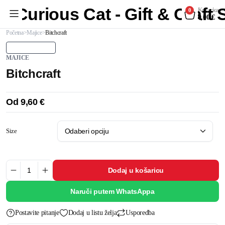
Curious Cat - Gift & Craft
Košarica
0
0,00
€
Početna
Majice
Bitchcraft
MAJICE
Bitchcraft
Od
9,60
€
Size
Dodaj u košaricu
Naruči putem WhatsAppa
Postavite pitanje
Dodaj u listu želja
Usporedba