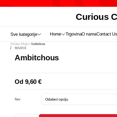
Curious Ca
Home
Trgovina
O nama
Contact U
Sve kategorije
Početna
Majice
Ambitchous
MAJICE
Ambitchous
Od
9,60
€
Size