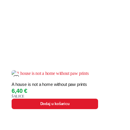
A house is not a home without paw prints
6,40
€
ŠALICE
Dodaj u košaricu