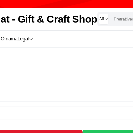
t - Gift & Craft Shop
All
s
O nama
Legal