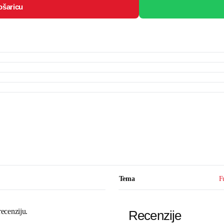
ošaricu
Tema
F
recenziju.
Recenzije