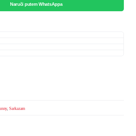
Naruči putem WhatsAppa
unny
,
Sarkazam