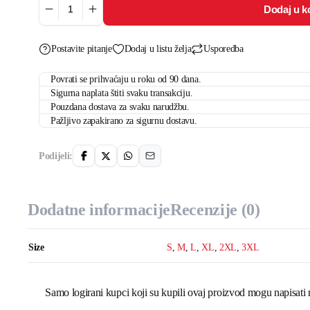
Dodaj u k
Ambitchous
količina
Postavite pitanje
Dodaj u listu želja
Usporedba
Povrati se prihvaćaju u roku od 90 dana.
Sigurna naplata štiti svaku transakciju.
Pouzdana dostava za svaku narudžbu.
Pažljivo zapakirano za sigurnu dostavu.
Podijeli:
Dodatne informacije
Recenzije (0)
Size
S
,
M
,
L
,
XL
,
2XL
,
3XL
Samo logirani kupci koji su kupili ovaj proizvod mogu napisati 