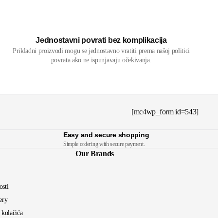
Jednostavni povrati bez komplikacija
Prikladni proizvodi mogu se jednostavno vratiti prema našoj politici
povrata ako ne ispunjavaju očekivanja.
[mc4wp_form id=543]
Easy and secure shopping
Simple ordering with secure payment.
Our Brands
osti
ery
a kolačića