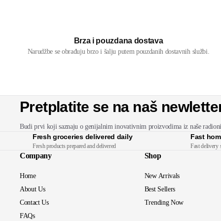
Brza i pouzdana dostava
Narudžbe se obrađuju brzo i šalju putem pouzdanih dostavnih službi.
Pretplatite se na naš newlette
Budi prvi koji saznaju o genijalnim inovativnim proizvodima iz naše radion
Fresh groceries delivered daily
Fast hom
Fresh products prepared and delivered
Fast delivery 
Company
Shop
Home
New Arrivals
About Us
Best Sellers
Contact Us
Trending Now
FAQs