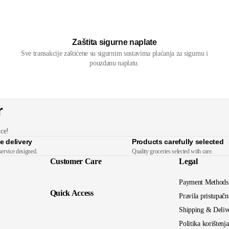
Zaštita sigurne naplate
Sve transakcije zaštićene su sigurnim sustavima plaćanja za sigurnu i
pouzdanu naplatu.
r
ice!
e delivery
Products carefully selected
service designed.
Quality groceries selected with care.
Customer Care
Legal
Payment Methods
Quick Access
Pravila pristupačn
Shipping & Deliv
Politika korištenj