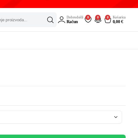
Dobrodošli
Košarica
0
0
0
Račun
0,00
€