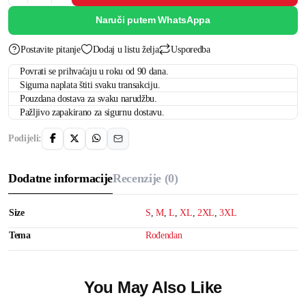
Naruči putem WhatsAppa
Postavite pitanje
Dodaj u listu želja
Usporedba
Povrati se prihvaćaju u roku od 90 dana.
Sigurna naplata štiti svaku transakciju.
Pouzdana dostava za svaku narudžbu.
Pažljivo zapakirano za sigurnu dostavu.
Podijeli:
Dodatne informacije
Recenzije (0)
Size
S
,
M
,
L
,
XL
,
2XL
,
3XL
Tema
Rođendan
You May Also Like