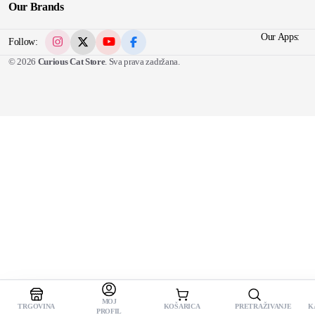
Our Brands
Our Apps:
Follow:
© 2026
Curious Cat Store
. Sva prava zadržana.
MOJ
KOŠARICA
PRETRAŽIVANJE
K
TRGOVINA
Age Is Just A Number
PROFIL