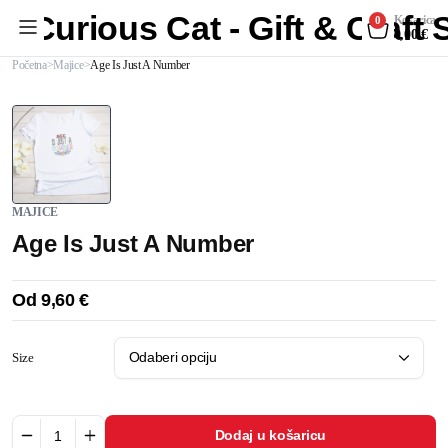
Curious Cat - Gift & Craft
Košarica
0
0,00
€
Početna
Majice
Age Is Just A Number
MAJICE
Age Is Just A Number
Od
9,60
€
Size
Dodaj u košaricu