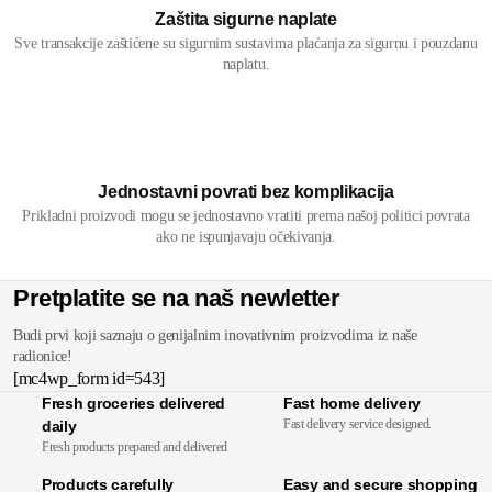
Zaštita sigurne naplate
Sve transakcije zaštićene su sigurnim sustavima plaćanja za sigurnu i pouzdanu
naplatu.
Jednostavni povrati bez komplikacija
Prikladni proizvodi mogu se jednostavno vratiti prema našoj politici povrata
ako ne ispunjavaju očekivanja.
Pretplatite se na naš newletter
Budi prvi koji saznaju o genijalnim inovativnim proizvodima iz naše
radionice!
[mc4wp_form id=543]
Fresh groceries delivered
Fast home delivery
Fast delivery service designed.
daily
Fresh products prepared and delivered
Products carefully
Easy and secure shopping