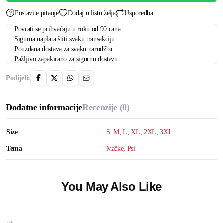
Postavite pitanje
Dodaj u listu želja
Usporedba
Povrati se prihvaćaju u roku od 90 dana.
Sigurna naplata štiti svaku transakciju.
Pouzdana dostava za svaku narudžbu.
Pažljivo zapakirano za sigurnu dostavu.
Podijeli:
Dodatne informacije
Recenzije (0)
Size
S
,
M
,
L
,
XL
,
2XL
,
3XL
Tema
Mačke
,
Psi
You May Also Like