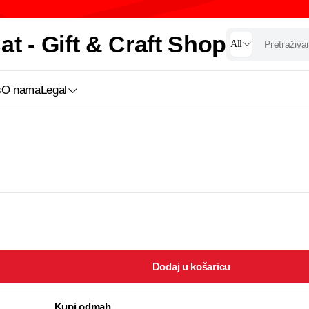
t - Gift & Craft Shop
All
s
O nama
Legal
Dodaj u košaricu
Kupi odmah