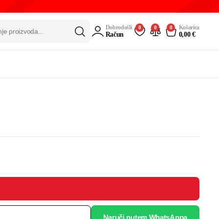
Dobrodošli
Košarica
0
0
0
Račun
0,00
€
Naruči putem WhatsAppa