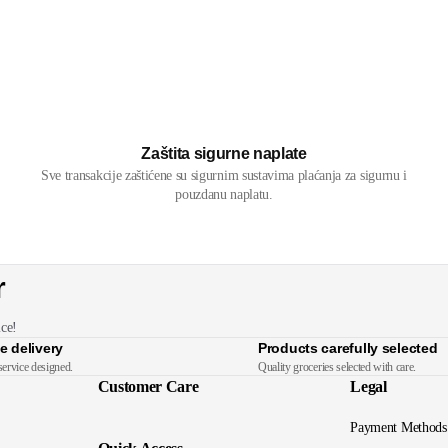
Zaštita sigurne naplate
Sve transakcije zaštićene su sigurnim sustavima plaćanja za sigurnu i
pouzdanu naplatu.
r
ice!
e delivery
Products carefully selected
service designed.
Quality groceries selected with care.
Customer Care
Legal
Payment Methods