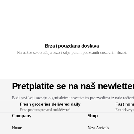
Brza i pouzdana dostava
Narudžbe se obrađuju brzo i šalju putem pouzdanih dostavnih službi.
Pretplatite se na naš newlette
Budi prvi koji saznaju o genijalnim inovativnim proizvodima iz naše radion
Fresh groceries delivered daily
Fast hom
Fresh products prepared and delivered
Fast delivery 
Company
Shop
Home
New Arrivals