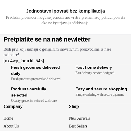
Jednostavni povrati bez komplikacija
Prikladni proizvodi mogu se jednostavno vratiti prema našoj politici povrata
ako ne ispunjavaju očekivanja.
Pretplatite se na naš newletter
Budi prvi koji saznaju o genijalnim inovativnim proizvodima iz naše
radionice!
[mc4wp_form id=543]
Fresh groceries delivered
Fast home delivery
Fast delivery service designed.
daily
Fresh products prepared and delivered
Products carefully
Easy and secure shopping
Simple ordering with secure payment.
selected
Quality groceries selected with care.
Company
Shop
Home
New Arrivals
About Us
Best Sellers