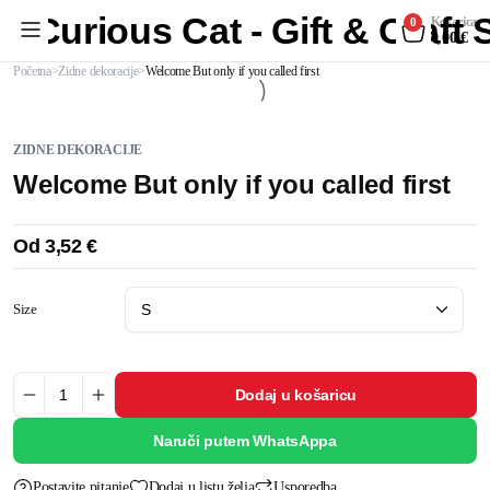
Curious Cat - Gift & Craft
Košarica
0
0,00
€
Početna
Zidne dekoracije
Welcome But only if you called first
ZIDNE DEKORACIJE
Welcome But only if you called first
Od
3,52
€
Size
Dodaj u košaricu
Welcome
But
only
Naruči putem WhatsAppa
if
you
called
first
Postavite pitanje
Dodaj u listu želja
Usporedba