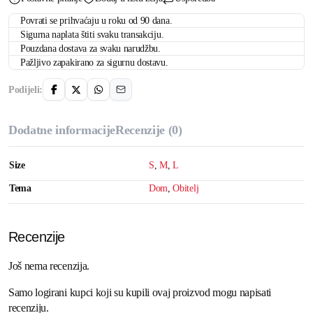
količina
Povrati se prihvaćaju u roku od 90 dana.
Sigurna naplata štiti svaku transakciju.
Pouzdana dostava za svaku narudžbu.
Pažljivo zapakirano za sigurnu dostavu.
Podijeli:
Dodatne informacije
Recenzije (0)
Size
S
,
M
,
L
Tema
Dom
,
Obitelj
Recenzije
Još nema recenzija.
Samo logirani kupci koji su kupili ovaj proizvod mogu napisati
recenziju.