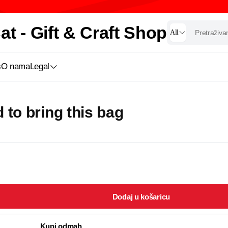
t - Gift & Craft Shop
All
s
O nama
Legal
 to bring this bag
Dodaj u košaricu
Kupi odmah