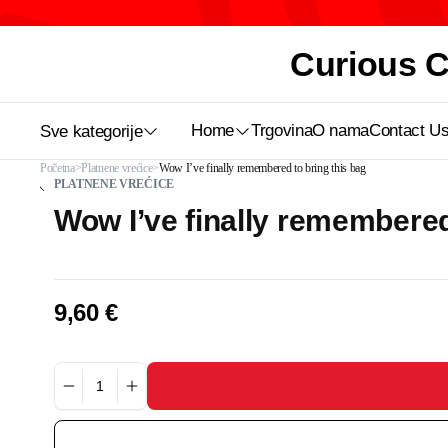
Curious Ca
Home
Trgovina
O nama
Contact U
Sve kategorije
Početna
Platnene vrećice
Wow I’ve finally remembered to bring this bag
PLATNENE VREĆICE
Wow I’ve finally remembered
9,60
€
Wow
I’ve
finally
remembered
to