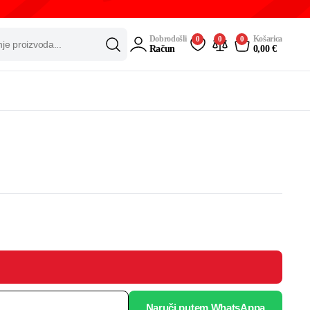
Dobrodošli
Košarica
0
0
0
Račun
0,00
€
Naruči putem WhatsAppa