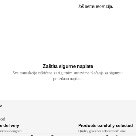
Još nema recenzija.
Zaštita sigurne naplate
Sve transakcije zaštićene su sigurnim sustavima plaćanja za sigurnu i
pouzdanu naplatu.
r
ice!
e delivery
Products carefully selected
service designed.
Quality groceries selected with care.