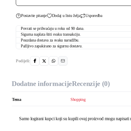
bring
this
bag
količina
Postavite pitanje
Dodaj u listu želja
Usporedba
Povrati se prihvaćaju u roku od 90 dana.
Sigurna naplata štiti svaku transakciju.
Pouzdana dostava za svaku narudžbu.
Pažljivo zapakirano za sigurnu dostavu.
Podijeli:
Dodatne informacije
Recenzije (0)
Tema
Shopping
Samo logirani kupci koji su kupili ovaj proizvod mogu napisati 