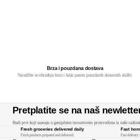
Brza i pouzdana dostava
Narudžbe se obrađuju brzo i šalju putem pouzdanih dostavnih službi.
Pretplatite se na naš newlette
Budi prvi koji saznaju o genijalnim inovativnim proizvodima iz naše radion
Fresh groceries delivered daily
Fast hom
Fresh products prepared and delivered
Fast delivery 