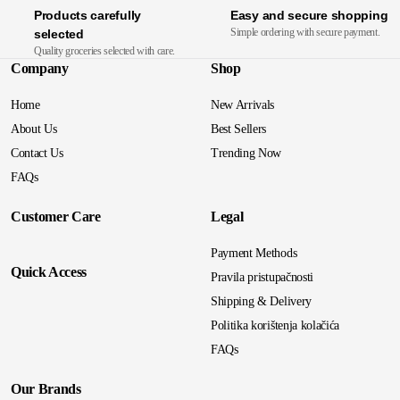
Products carefully
Easy and secure shopping
Simple ordering with secure payment.
selected
Quality groceries selected with care.
Company
Shop
Home
New Arrivals
About Us
Best Sellers
Contact Us
Trending Now
FAQs
Customer Care
Legal
Payment Methods
Quick Access
Pravila pristupačnosti
Shipping & Delivery
Politika korištenja kolačića
FAQs
Our Brands