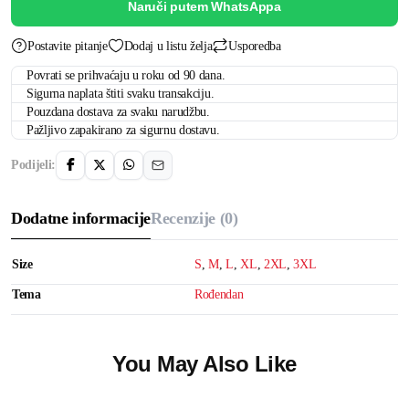
Naruči putem WhatsAppa
Postavite pitanje
Dodaj u listu želja
Usporedba
Povrati se prihvaćaju u roku od 90 dana.
Sigurna naplata štiti svaku transakciju.
Pouzdana dostava za svaku narudžbu.
Pažljivo zapakirano za sigurnu dostavu.
Podijeli:
Dodatne informacije
Recenzije (0)
Size
S
,
M
,
L
,
XL
,
2XL
,
3XL
Tema
Rođendan
You May Also Like