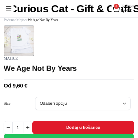
Curious Cat - Gift & Craft
Košarica
0
0,00
€
Početna
Majice
We Age Not By Years
MAJICE
We Age Not By Years
Od
9,60
€
Size
Dodaj u košaricu