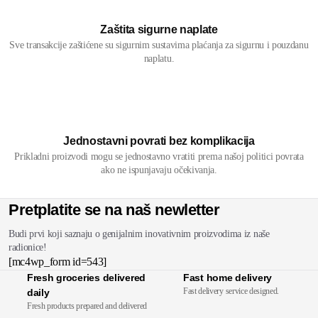
Zaštita sigurne naplate
Sve transakcije zaštićene su sigurnim sustavima plaćanja za sigurnu i pouzdanu
naplatu.
Jednostavni povrati bez komplikacija
Prikladni proizvodi mogu se jednostavno vratiti prema našoj politici povrata
ako ne ispunjavaju očekivanja.
Pretplatite se na naš newletter
Budi prvi koji saznaju o genijalnim inovativnim proizvodima iz naše
radionice!
[mc4wp_form id=543]
Fresh groceries delivered
Fast home delivery
Fast delivery service designed.
daily
Fresh products prepared and delivered