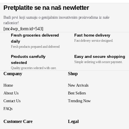
Pretplatite se na naš newletter
Budi prvi koji saznaju o genijalnim inovativnim proizvodima iz naše
radionice!
[mc4wp_form id=543]
Fresh groceries delivered
Fast home delivery
Fast delivery service designed.
daily
Fresh products prepared and delivered
Products carefully
Easy and secure shopping
Simple ordering with secure payment.
selected
Quality groceries selected with care.
Company
Shop
Home
New Arrivals
About Us
Best Sellers
Contact Us
Trending Now
FAQs
Customer Care
Legal