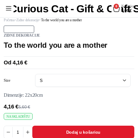
Curious Cat - Gift & Craft
Košarica
0
0,00
€
Početna
Zidne dekoracije
To the world you are a mother
ZIDNE DEKORACIJE
To the world you are a mother
Od
4,16
€
Size
Dimenzije: 22x20cm
4,16
€
5,60
€
NA SKLADIŠTU
Dodaj u košaricu