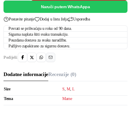
Naruči putem WhatsAppa
Postavite pitanje
Dodaj u listu želja
Usporedba
Povrati se prihvaćaju u roku od 90 dana.
Sigurna naplata štiti svaku transakciju.
Pouzdana dostava za svaku narudžbu.
Pažljivo zapakirano za sigurnu dostavu.
Podijeli:
Dodatne informacije
Recenzije (0)
Size
S
,
M
,
L
Tema
Mame