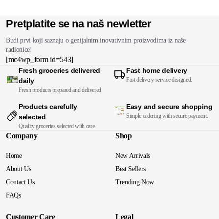
Pretplatite se na naš newletter
Budi prvi koji saznaju o genijalnim inovativnim proizvodima iz naše
radionice!
[mc4wp_form id=543]
Fresh groceries delivered
Fast home delivery
Fast delivery service designed.
daily
Fresh products prepared and delivered
Products carefully
Easy and secure shopping
Simple ordering with secure payment.
selected
Quality groceries selected with care.
Company
Shop
Home
New Arrivals
About Us
Best Sellers
Contact Us
Trending Now
FAQs
Customer Care
Legal