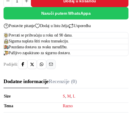
Dodaj u košaricu
Naruči putem WhatsAppa
Postavite pitanje
Dodaj u listu želja
Usporedba
Povrati se prihvaćaju u roku od 90 dana.
Sigurna naplata štiti svaku transakciju.
Pouzdana dostava za svaku narudžbu.
Pažljivo zapakirano za sigurnu dostavu.
Podijeli:
Dodatne informacije
Recenzije (0)
Size
S
,
M
,
L
Tema
Razno