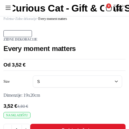
Curious Cat - Gift & Craft
Košarica
0
0,00
€
Početna
Zidne dekoracije
Every moment matters
ZIDNE DEKORACIJE
Every moment matters
Od
3,52
€
Size
Dimenzije: 19x20cm
3,52
€
4,80
€
NA SKLADIŠTU