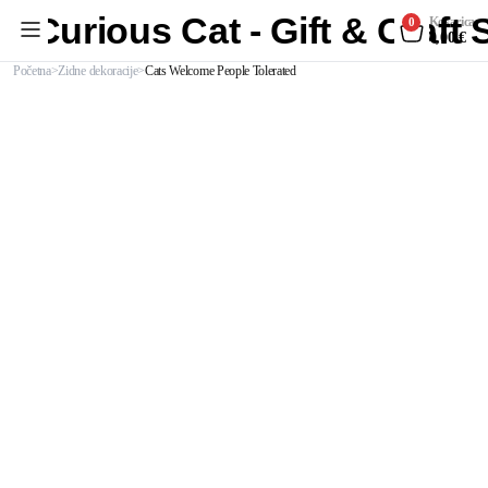
Curious Cat - Gift & Craft
Košarica
0
0,00
€
Početna
Zidne dekoracije
Cats Welcome People Tolerated