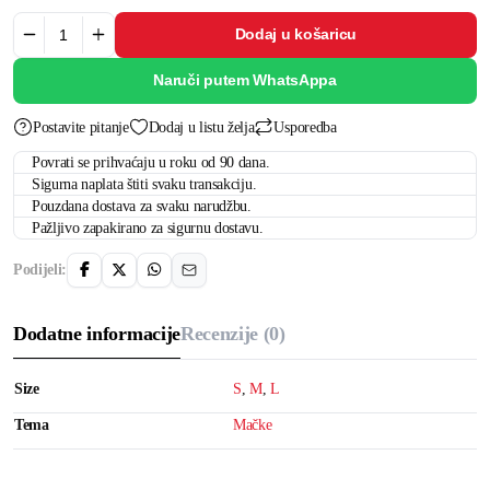
Dodaj u košaricu
Naruči putem WhatsAppa
Postavite pitanje
Dodaj u listu želja
Usporedba
Povrati se prihvaćaju u roku od 90 dana.
Sigurna naplata štiti svaku transakciju.
Pouzdana dostava za svaku narudžbu.
Pažljivo zapakirano za sigurnu dostavu.
Podijeli:
Dodatne informacije
Recenzije (0)
Size
S
,
M
,
L
Tema
Mačke