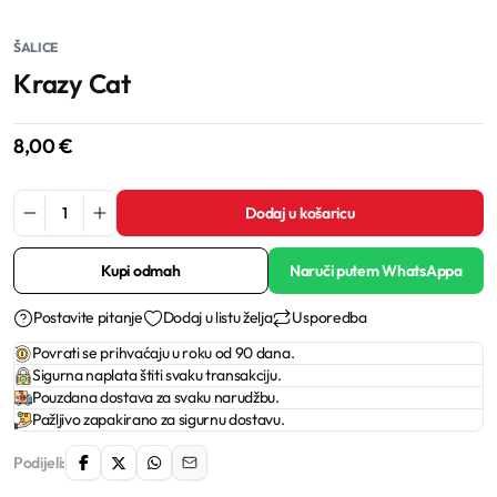
ŠALICE
Krazy Cat
8,00
€
Dodaj u košaricu
Kupi odmah
Naruči putem WhatsAppa
Postavite pitanje
Dodaj u listu želja
Usporedba
Povrati se prihvaćaju u roku od 90 dana.
Sigurna naplata štiti svaku transakciju.
Pouzdana dostava za svaku narudžbu.
Pažljivo zapakirano za sigurnu dostavu.
Podijeli: