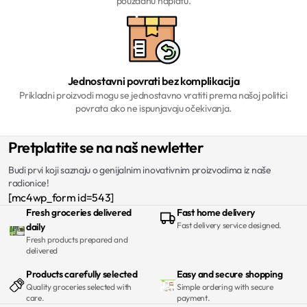
pouzdanu naplatu.
Jednostavni povrati bez komplikacija
Prikladni proizvodi mogu se jednostavno vratiti prema našoj politici
povrata ako ne ispunjavaju očekivanja.
Pretplatite se na naš newletter
Budi prvi koji saznaju o genijalnim inovativnim proizvodima iz naše
radionice!
[mc4wp_form id=543]
Fresh groceries delivered
Fast home delivery
Fast delivery service designed.
daily
Fresh products prepared and
delivered
Products carefully selected
Easy and secure shopping
Quality groceries selected with
Simple ordering with secure
care.
payment.