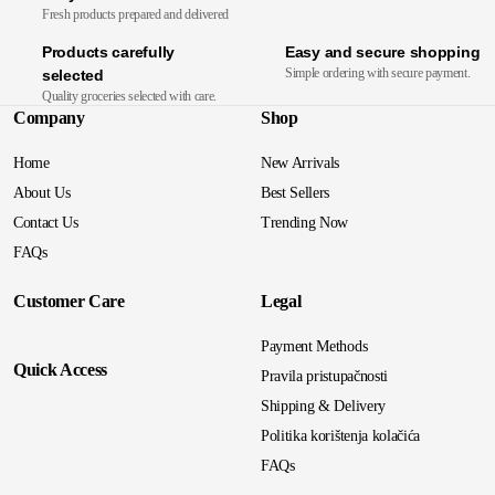
Fresh products prepared and delivered
Products carefully
Easy and secure shopping
Simple ordering with secure payment.
selected
Quality groceries selected with care.
Company
Shop
Home
New Arrivals
About Us
Best Sellers
Contact Us
Trending Now
FAQs
Customer Care
Legal
Payment Methods
Quick Access
Pravila pristupačnosti
Shipping & Delivery
Politika korištenja kolačića
FAQs