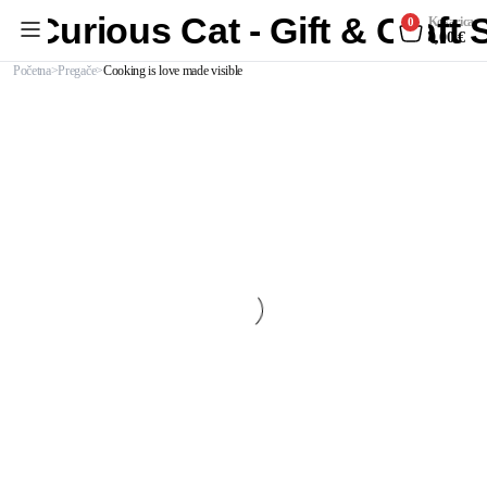
Curious Cat - Gift & Craft
Košarica
0
0,00
€
Početna
Pregače
Cooking is love made visible