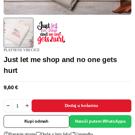
PLATNENE VREĆICE
Just let me shop and no one gets
hurt
9,60
€
Dodaj u košaricu
Kupi odmah
Naruči putem WhatsAppa
Postavite pitanje
Dodaj u listu želja
Usporedba