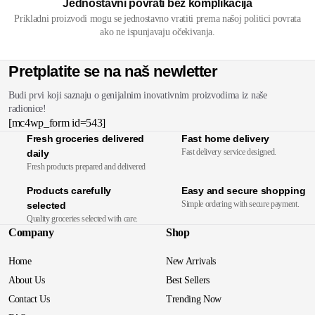
Jednostavni povrati bez komplikacija
Prikladni proizvodi mogu se jednostavno vratiti prema našoj politici povrata
ako ne ispunjavaju očekivanja.
Pretplatite se na naš newletter
Budi prvi koji saznaju o genijalnim inovativnim proizvodima iz naše
radionice!
[mc4wp_form id=543]
Fresh groceries delivered
Fast home delivery
Fast delivery service designed.
daily
Fresh products prepared and delivered
Products carefully
Easy and secure shopping
Simple ordering with secure payment.
selected
Quality groceries selected with care.
Company
Shop
Home
New Arrivals
About Us
Best Sellers
Contact Us
Trending Now