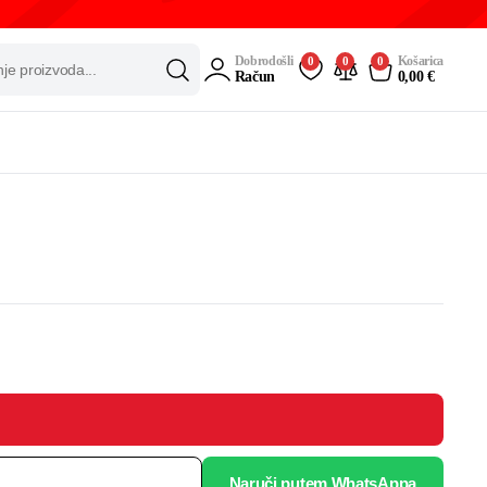
Dobrodošli
Košarica
0
0
0
Račun
0,00
€
Naruči putem WhatsAppa