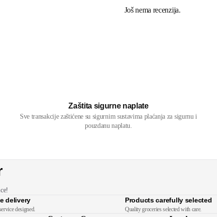
Još nema recenzija.
Zaštita sigurne naplate
Sve transakcije zaštićene su sigurnim sustavima plaćanja za sigurnu i
pouzdanu naplatu.
r
ice!
e delivery
Products carefully selected
service designed.
Quality groceries selected with care.