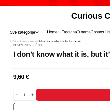
Curious Ca
Home
Trgovina
O nama
Contact U
Sve kategorije
Početna
Platnene vrećice
I don’t know what it is, but it’s on sale!
PLATNENE VREĆICE
I don’t know what it is, but it
9,60
€
I
don’t
know
what
it