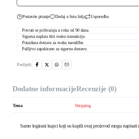
is,
but
it’s
on
Postavite pitanje
Dodaj u listu želja
Usporedba
sale!
količina
Povrati se prihvaćaju u roku od 90 dana.
Sigurna naplata štiti svaku transakciju.
Pouzdana dostava za svaku narudžbu.
Pažljivo zapakirano za sigurnu dostavu.
Podijeli:
Dodatne informacije
Recenzije (0)
Tema
Shopping
Samo logirani kupci koji su kupili ovaj proizvod mogu napisati 