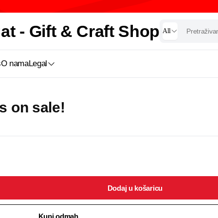
t - Gift & Craft Shop
All
s
O nama
Legal
’s on sale!
Dodaj u košaricu
Kupi odmah