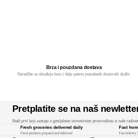
Brza i pouzdana dostava
Narudžbe se obrađuju brzo i šalju putem pouzdanih dostavnih službi.
Pretplatite se na naš newlette
Budi prvi koji saznaju o genijalnim inovativnim proizvodima iz naše radion
Fresh groceries delivered daily
Fast hom
Fresh products prepared and delivered
Fast delivery 