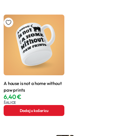
A house is not a home without
paw prints
6,40
€
ŠALICE
Dodaj u košaricu