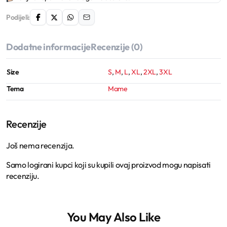
Podijeli:
Dodatne informacije
Recenzije (0)
Size
S
,
M
,
L
,
XL
,
2XL
,
3XL
Tema
Mame
Recenzije
Još nema recenzija.
Samo logirani kupci koji su kupili ovaj proizvod mogu napisati
recenziju.
You May Also Like