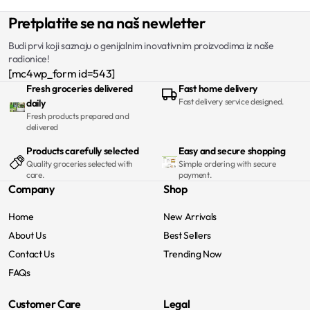
Pretplatite se na naš newletter
Budi prvi koji saznaju o genijalnim inovativnim proizvodima iz naše
radionice!
[mc4wp_form id=543]
Fresh groceries delivered
Fast home delivery
Fast delivery service designed.
daily
Fresh products prepared and
delivered
Products carefully selected
Easy and secure shopping
Quality groceries selected with
Simple ordering with secure
care.
payment.
Company
Shop
Home
New Arrivals
About Us
Best Sellers
Contact Us
Trending Now
FAQs
Customer Care
Legal