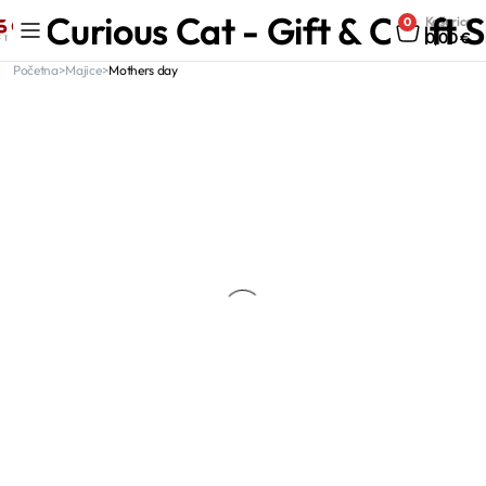
Curious Cat - Gift & Craft 
Košarica
0
0,00
€
Početna
Majice
Mothers day