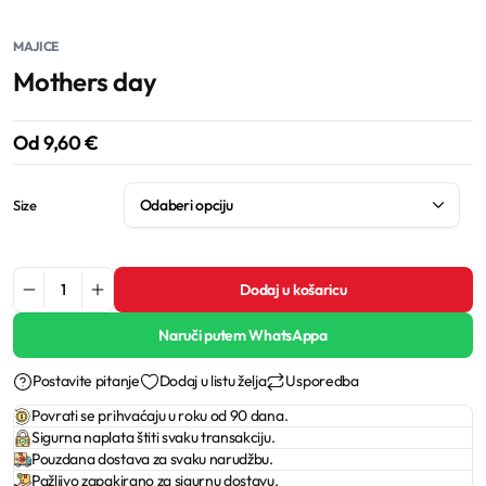
MAJICE
Mothers day
Od
9,60
€
Size
Dodaj u košaricu
Naruči putem WhatsAppa
Postavite pitanje
Dodaj u listu želja
Usporedba
Povrati se prihvaćaju u roku od 90 dana.
Sigurna naplata štiti svaku transakciju.
Pouzdana dostava za svaku narudžbu.
Pažljivo zapakirano za sigurnu dostavu.