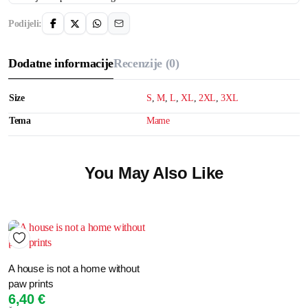
Podijeli:
Dodatne informacije
Recenzije (0)
Size
S
,
M
,
L
,
XL
,
2XL
,
3XL
Tema
Mame
You May Also Like
A house is not a home without
paw prints
6,40
€