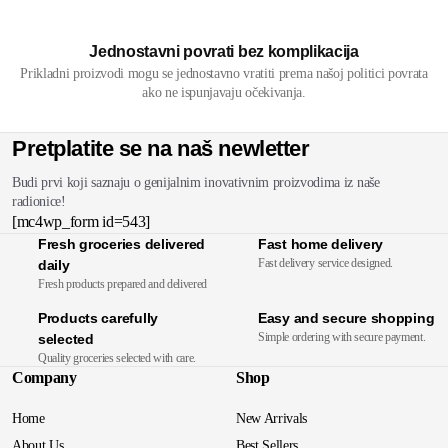
Jednostavni povrati bez komplikacija
Prikladni proizvodi mogu se jednostavno vratiti prema našoj politici povrata
ako ne ispunjavaju očekivanja.
Pretplatite se na naš newletter
Budi prvi koji saznaju o genijalnim inovativnim proizvodima iz naše
radionice!
[mc4wp_form id=543]
Fresh groceries delivered
Fast home delivery
Fast delivery service designed.
daily
Fresh products prepared and delivered
Products carefully
Easy and secure shopping
Simple ordering with secure payment.
selected
Quality groceries selected with care.
Company
Shop
Home
New Arrivals
About Us
Best Sellers