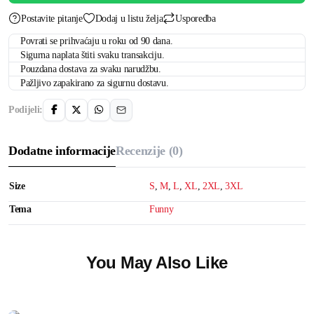
Postavite pitanje
Dodaj u listu želja
Usporedba
Povrati se prihvaćaju u roku od 90 dana.
Sigurna naplata štiti svaku transakciju.
Pouzdana dostava za svaku narudžbu.
Pažljivo zapakirano za sigurnu dostavu.
Podijeli:
Dodatne informacije
Recenzije (0)
Size
S
,
M
,
L
,
XL
,
2XL
,
3XL
Tema
Funny
You May Also Like