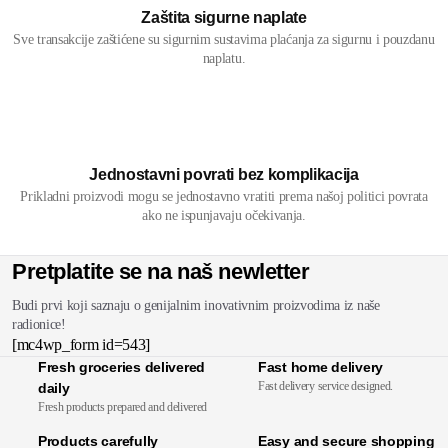
Zaštita sigurne naplate
Sve transakcije zaštićene su sigurnim sustavima plaćanja za sigurnu i pouzdanu
naplatu.
Jednostavni povrati bez komplikacija
Prikladni proizvodi mogu se jednostavno vratiti prema našoj politici povrata
ako ne ispunjavaju očekivanja.
Pretplatite se na naš newletter
Budi prvi koji saznaju o genijalnim inovativnim proizvodima iz naše
radionice!
[mc4wp_form id=543]
Fresh groceries delivered
Fast home delivery
Fast delivery service designed.
daily
Fresh products prepared and delivered
Products carefully
Easy and secure shopping