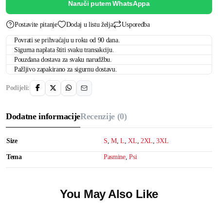
Naruči putem WhatsAppa
Postavite pitanje
Dodaj u listu želja
Usporedba
Povrati se prihvaćaju u roku od 90 dana.
Sigurna naplata štiti svaku transakciju.
Pouzdana dostava za svaku narudžbu.
Pažljivo zapakirano za sigurnu dostavu.
Podijeli:
Dodatne informacije
Recenzije (0)
Size
S
,
M
,
L
,
XL
,
2XL
,
3XL
Tema
Pasmine
,
Psi
You May Also Like