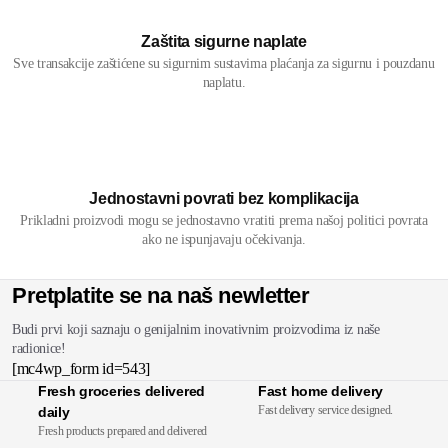
Zaštita sigurne naplate
Sve transakcije zaštićene su sigurnim sustavima plaćanja za sigurnu i pouzdanu
naplatu.
Jednostavni povrati bez komplikacija
Prikladni proizvodi mogu se jednostavno vratiti prema našoj politici povrata
ako ne ispunjavaju očekivanja.
Pretplatite se na naš newletter
Budi prvi koji saznaju o genijalnim inovativnim proizvodima iz naše
radionice!
[mc4wp_form id=543]
Fresh groceries delivered
Fast home delivery
Fast delivery service designed.
daily
Fresh products prepared and delivered