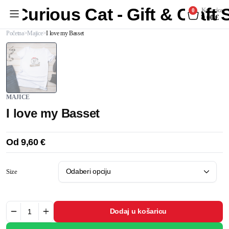
Curious Cat - Gift & Craft
Košarica
0
0,00
€
Početna
Majice
I love my Basset
MAJICE
I love my Basset
Od
9,60
€
Size
Dodaj u košaricu