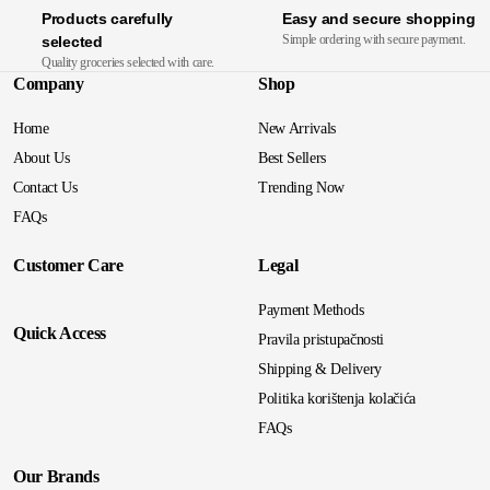
Products carefully
Easy and secure shopping
Simple ordering with secure payment.
selected
Quality groceries selected with care.
Company
Shop
Home
New Arrivals
About Us
Best Sellers
Contact Us
Trending Now
FAQs
Customer Care
Legal
Payment Methods
Quick Access
Pravila pristupačnosti
Shipping & Delivery
Politika korištenja kolačića
FAQs
Our Brands