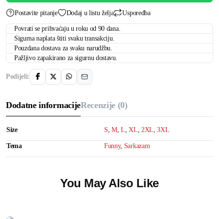
Postavite pitanje
Dodaj u listu želja
Usporedba
Povrati se prihvaćaju u roku od 90 dana.
Sigurna naplata štiti svaku transakciju.
Pouzdana dostava za svaku narudžbu.
Pažljivo zapakirano za sigurnu dostavu.
Podijeli:
Dodatne informacije
Recenzije (0)
Size
S
,
M
,
L
,
XL
,
2XL
,
3XL
Tema
Funny
,
Sarkazam
You May Also Like