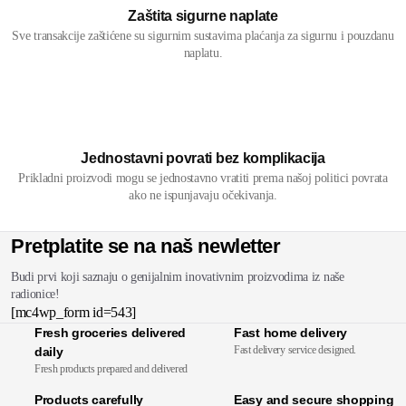
Zaštita sigurne naplate
Sve transakcije zaštićene su sigurnim sustavima plaćanja za sigurnu i pouzdanu
naplatu.
Jednostavni povrati bez komplikacija
Prikladni proizvodi mogu se jednostavno vratiti prema našoj politici povrata
ako ne ispunjavaju očekivanja.
Pretplatite se na naš newletter
Budi prvi koji saznaju o genijalnim inovativnim proizvodima iz naše
radionice!
[mc4wp_form id=543]
Fresh groceries delivered
Fast home delivery
Fast delivery service designed.
daily
Fresh products prepared and delivered
Products carefully
Easy and secure shopping