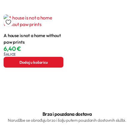
A house is not a home without
paw prints
6,40
€
ŠALICE
Dodaj u košaricu
Brza i pouzdana dostava
Narudžbe se obrađuju brzo i šalju putem pouzdanih dostavnih službi.