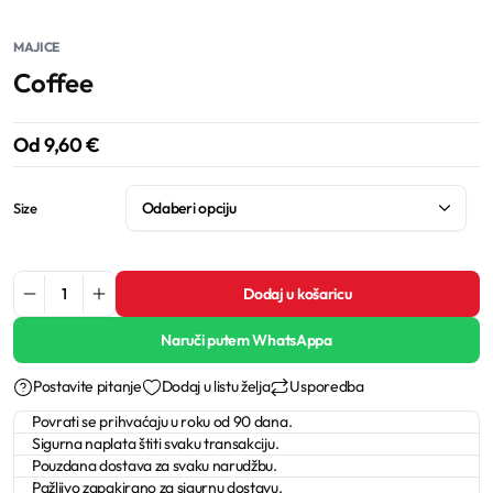
MAJICE
Coffee
Od
9,60
€
Size
Dodaj u košaricu
Naruči putem WhatsAppa
Postavite pitanje
Dodaj u listu želja
Usporedba
Povrati se prihvaćaju u roku od 90 dana.
Sigurna naplata štiti svaku transakciju.
Pouzdana dostava za svaku narudžbu.
Pažljivo zapakirano za sigurnu dostavu.