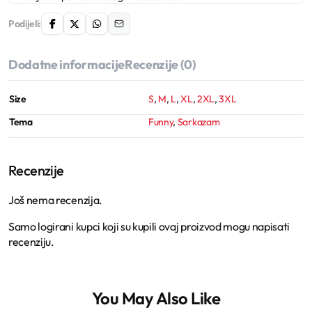
Podijeli:
Dodatne informacije
Recenzije (0)
Size
S
,
M
,
L
,
XL
,
2XL
,
3XL
Tema
Funny
,
Sarkazam
Recenzije
Još nema recenzija.
Samo logirani kupci koji su kupili ovaj proizvod mogu napisati
recenziju.
You May Also Like