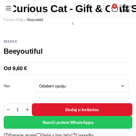
Curious Cat - Gift & Craft
Košarica
0
0,00
€
Početna
Majice
Beeyoutiful
MAJICE
Beeyoutiful
Od
9,60
€
Size
Dodaj u košaricu
Naruči putem WhatsAppa
Postavite pitanje
Dodaj u listu želja
Usporedba