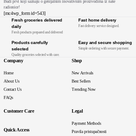
Budi prvi koji saznaju o genijalnim inovativnim proizvodima iz naše
radionice!
[mc4wp_form id=543]
Fresh groceries delivered
Fast home delivery
Fast delivery service designed.
daily
Fresh products prepared and delivered
Products carefully
Easy and secure shopping
Simple ordering with secure payment.
selected
Quality groceries selected with care.
Company
Shop
Home
New Arrivals
About Us
Best Sellers
Contact Us
Trending Now
FAQs
Customer Care
Legal
Payment Methods
Quick Access
Pravila pristupačnosti