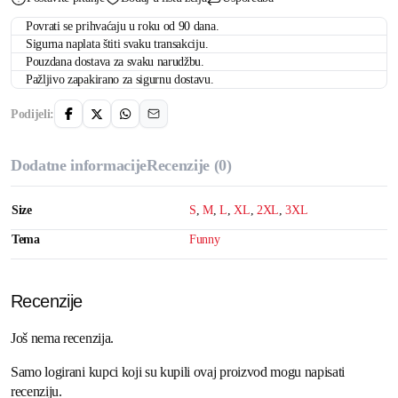
Povrati se prihvaćaju u roku od 90 dana.
Sigurna naplata štiti svaku transakciju.
Pouzdana dostava za svaku narudžbu.
Pažljivo zapakirano za sigurnu dostavu.
Podijeli:
Dodatne informacije
Recenzije (0)
Size
S
,
M
,
L
,
XL
,
2XL
,
3XL
Tema
Funny
Recenzije
Još nema recenzija.
Samo logirani kupci koji su kupili ovaj proizvod mogu napisati
recenziju.